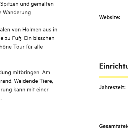
 Spitzen und gemalten
he Wanderung.
Website
:
dalen von Holmen aus in
e zu Fuß. Ein bisschen
höne Tour für alle
Einrich
idung mitbringen. Am
trand. Weidende Tiere,
Jahreszeit
:
rung kann mit einer
.
Gesamtste