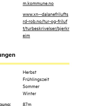
m.kommune.no
www.xn--dalanefrilufts
rd-rob.no/tur-og-friluf
t/turbeskrivelser/bjerkr
eim
tungen
Herbst
Frühlingszeit
Sommer
Winter
igung
:
87m