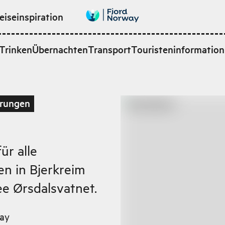
eiseinspiration
Trinken
Übernachten
Transport
Touristeninformation
rungen
ür alle
n in Bjerkreim
e Ørsdalsvatnet.
ay