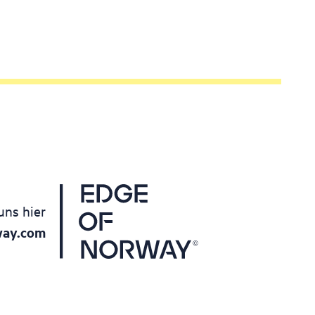
uns hier
way.com