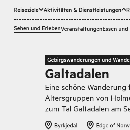
Reiseziele
Aktivitäten & Dienstleistungen
R
Zum Hauptinhalt
Sehen und Erleben
Veranstaltungen
Essen und 
Gebirgswanderungen und Wande
Galtadalen
Eine schöne Wanderung f
Altersgruppen von Holme
zum Tal Galtadalen am Se
Byrkjedal
Edge of Norw