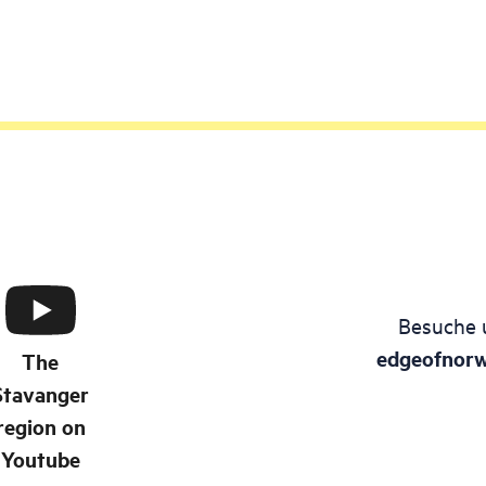
Besuche 
edgeofnor
The
Stavanger
region on
Youtube