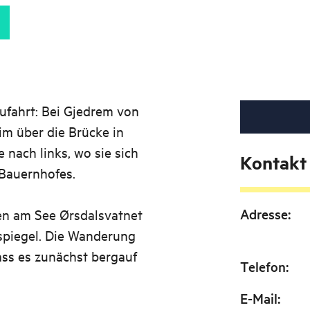
fahrt: Bei Gjedrem von
im über die Brücke in
 nach links, wo sie sich
Kontakt
n Bauernhofes.
Adresse
:
en am See Ørsdalsvatnet
spiegel. Die Wanderung
ass es zunächst bergauf
Telefon
:
E-Mail
: