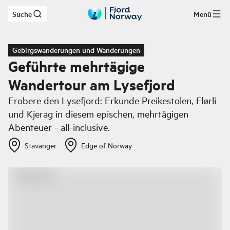
Suche
Menü
Zum Hauptinhalt
Gebirgswanderungen und Wanderungen
Geführte mehrtägige
Wandertour am Lysefjord
Erobere den Lysefjord: Erkunde Preikestolen, Flørli
und Kjerag in diesem epischen, mehrtägigen
Abenteuer - all-inclusive.
Stavanger
Edge of Norway