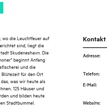
Kontakt
, wo die Leuchtfeuer auf
ichtet sind, liegt die
stadt Skudeneshavn. Die
Adresse
:
choner" beginnt Anfang
sfischerei und die
Telefon
:
 Blütezeit für den Ort
 das, was wir heute als
E-Mail
:
chnen. 125 Häuser und
rden und bilden heute
inen Stadtbummel.
Website
: