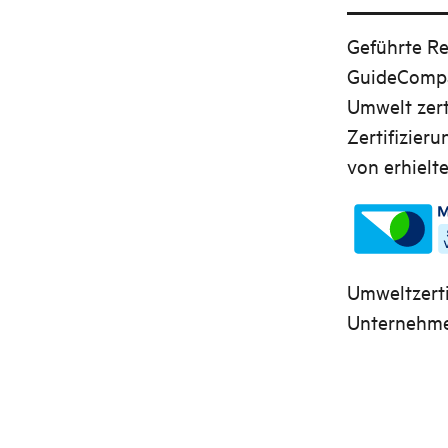
Geführte R
GuideComp
Umwelt zert
Zertifizier
von erhielte
Umweltzerti
Unternehmen