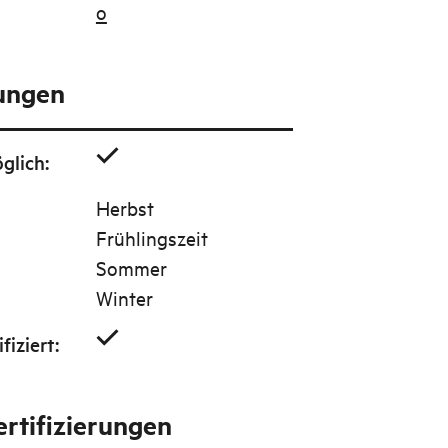
o
tungen
glich
:
Herbst
Frühlingszeit
Sommer
Winter
fiziert
:
rtifizierungen