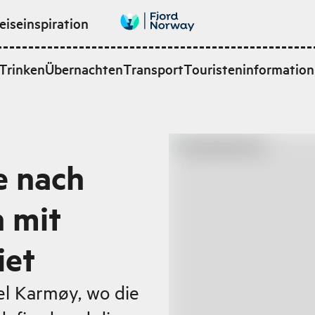
eiseinspiration
Trinken
Übernachten
Transport
Touristeninformation
e nach
 mit
iet
el Karmøy, wo die