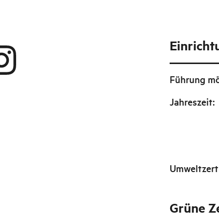
Einrich
Führung mö
Jahreszeit
:
Umweltzerti
Grüne Ze