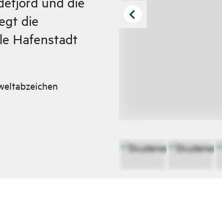
efjord und die
egt die
le Hafenstadt
weltabzeichen