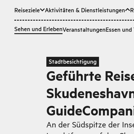
Reiseziele
Aktivitäten & Dienstleistungen
R
Zum Hauptinhalt
Sehen und Erleben
Veranstaltungen
Essen und 
Stadtbesichtigung
Geführte Reis
Skudeneshavn
GuideCompan
An der Südspitze der Ins