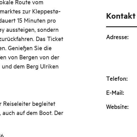
 lokale Route vom
hmarktes zur Kleppestø-
Kontakt
 dauert 15 Minuten pro
øy aussteigen, sondern
Adresse
:
urückfahren. Das Ticket
fen. Genießen Sie die
fen von Bergen von der
n und dem Berg Ulriken
Telefon
:
E-Mail
:
 Reiseleiter begleitet
Website
:
, auch auf dem Boot. Der
16