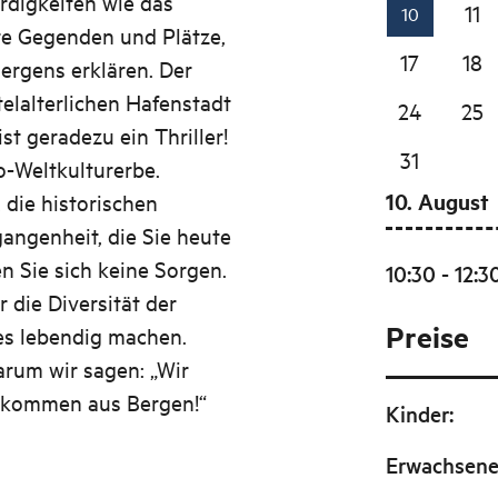
digkeiten wie das
11
10
te Gegenden und Plätze,
17
18
ergens erklären. Der
telalterlichen Hafenstadt
24
25
st geradezu ein Thriller!
31
o-Weltkulturerbe.
10. August
 die historischen
angenheit, die Sie heute
 Sie sich keine Sorgen.
10:30 - 12:3
die Diversität der
Preise
es lebendig machen.
arum wir sagen: „Wir
 kommen aus Bergen!“
Kinder
:
Erwachsen