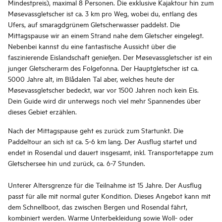
Mindestpreis), maximal 8 Personen. Die exklusive Kajaktour hin zum
Møsevassgletscher ist ca. 3 km pro Weg, wobei du, entlang des
Ufers, auf smaragdgrünem Gletscherwasser paddelst. Die
Mittagspause wir an einem Strand nahe dem Gletscher eingelegt.
Nebenbei kannst du eine fantastische Aussicht über die
faszinierende Eislandschaft genießen. Der Møsevassgletscher ist ein
junger Gletscherarm des Folgefonna. Der Hauptgletscher ist ca.
5000 Jahre alt, im Blådalen Tal aber, welches heute der
Møsevassgletscher bedeckt, war vor 1500 Jahren noch kein Eis.
Dein Guide wird dir unterwegs noch viel mehr Spannendes über
dieses Gebiet erzählen.
Nach der Mittagspause geht es zurück zum Startunkt. Die
Paddeltour an sich ist ca. 5-6 km lang. Der Ausflug startet und
endet in Rosendal und dauert insgesamt, inkl. Transportetappe zum
Gletschersee hin und zurück, ca. 6-7 Stunden.
Unterer Altersgrenze für die Teilnahme ist 15 Jahre. Der Ausflug
passt für alle mit normal guter Kondition. Dieses Angebot kann mit
dem Schnellboot, das zwischen Bergen und Rosendal fährt,
kombiniert werden. Warme Unterbekleidung sowie Woll- oder