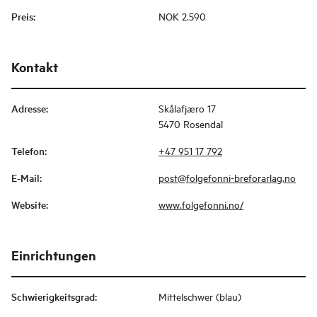
Preis
:
NOK 2.590
Kontakt
Adresse
:
Skålafjæro 17
5470 Rosendal
Telefon
:
+47 951 17 792
E-Mail
:
post@folgefonni-breforarlag.no
Website
:
www.folgefonni.no/
Einrichtungen
Schwierigkeitsgrad
:
Mittelschwer (blau)