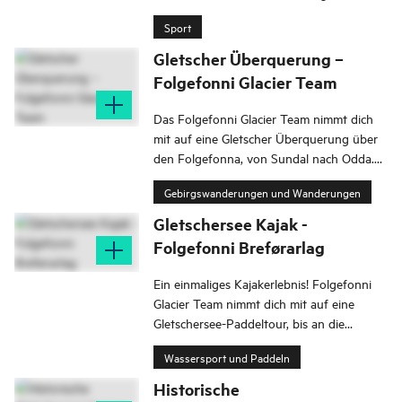
Inseln in der Umgebung von Rosendal
Sport
vom Fjord aus.
Gletscher Überquerung –
Folgefonni Glacier Team
Das Folgefonni Glacier Team nimmt dich
mit auf eine Gletscher Überquerung über
den Folgefonna, von Sundal nach Odda.
Diese Wanderung mit spektakulärer
Gebirgswanderungen und Wanderungen
Panoramaaussicht ist eine beeindruckende
Route, die bereits seit Mitte des 19.
Gletschersee Kajak -
Jahrhunderts internationale Touristen
Folgefonni Breførarlag
anzieht.
Ein einmaliges Kajakerlebnis! Folgefonni
Glacier Team nimmt dich mit auf eine
Gletschersee-Paddeltour, bis an die
Gletscherkante. Die exklusive Tour führt
Wassersport und Paddeln
dich auf smaragdgrünes Wasser in einer
fantastischen Gletscher Landschaft.
Historische