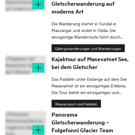
Gletscherwanderung auf
moderne Art
Die Wanderung startet in Sundal in
Maurangar und endet in Odda. Die
einzigartige Wanderroute führt durch
Kontrasten in Weltklasse. Fjorde,
Gebirgswanderungen und Wanderungen
Wasserfälle, Gletscherführung,
Panoramaaussicht und lokale Geschichten.
Kajaktour auf Møsevatnet See,
bei dem Gletscher
Das Paddeln unter Eisberge auf dem See
Møsevatnet ist ein einzigartiges Erlebnis.
Die Tour bietet ein einzigartiges und
unvergessliches Erlebnis.
Wassersport und Paddeln
Panorama
Gletscherwanderung –
Folgefonni Glacier Team