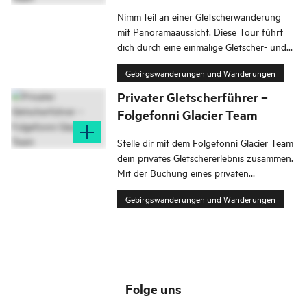
Nimm teil an einer Gletscherwanderung
mit Panoramaaussicht. Diese Tour führt
dich durch eine einmalige Gletscher- und
Nationalpark Landschaft mit spannender
Gebirgswanderungen und Wanderungen
Natur- und Kulturgeschichte.
Privater Gletscherführer –
Folgefonni Glacier Team
Stelle dir mit dem Folgefonni Glacier Team
dein privates Gletschererlebnis zusammen.
Mit der Buchung eines privaten
Gletscherführers hast du volle Flexibilität
Gebirgswanderungen und Wanderungen
und der Ausflug wird deinen Wünschen
und deinem Zeitplan angepasst.
Folge uns