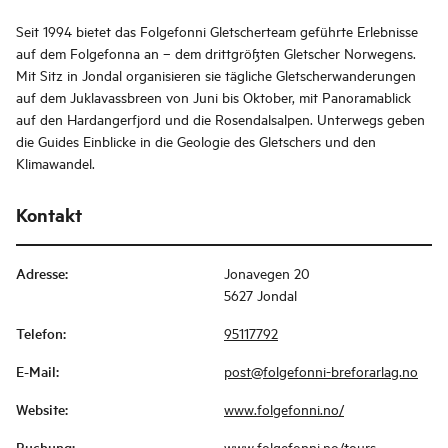
Seit 1994 bietet das Folgefonni Gletscherteam geführte Erlebnisse
auf dem Folgefonna an – dem drittgrößten Gletscher Norwegens.
Mit Sitz in Jondal organisieren sie tägliche Gletscherwanderungen
auf dem Juklavassbreen von Juni bis Oktober, mit Panoramablick
auf den Hardangerfjord und die Rosendalsalpen. Unterwegs geben
die Guides Einblicke in die Geologie des Gletschers und den
Klimawandel.
Kontakt
Adresse
:
Jonavegen 20
5627 Jondal
Telefon
:
95117792
E-Mail
:
post@folgefonni-breforarlag.no
Website
:
www.folgefonni.no/
Buchung
:
www.folgefonni.no/tours