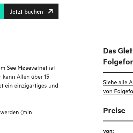
Jetzt buchen
Das Gle
Folgefo
em See Møsevatnet ist
r kann Allen über 15
Siehe alle 
t ein einzigartiges und
von Folgef
Preise
 werden (min.
von
: