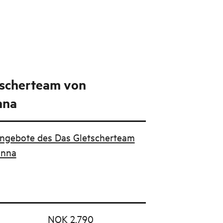
tscherteam von
nna
Angebote des Das Gletscherteam
onna
NOK 2.790