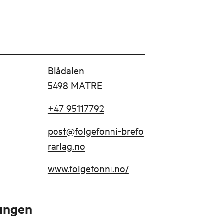
Blådalen
5498 MATRE
+47 95117792
post@folgefonni-brefo
rarlag.no
www.folgefonni.no/
tungen