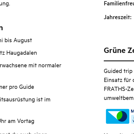
ung.
Familienfre
Jahreszeit
:
n
i bis August
Grüne Ze
atz Haugadalen
rwachsene mit normaler
Guided trip
Einsatz für 
mer pro Guide
FRATHS-Zert
umweltbemü
tsausrüstung ist im
Uhr am Vortag