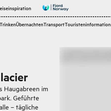
eiseinspiration
Trinken
Übernachten
Transport
Touristeninformation
n
acier
es Haugabreen im
ark. Geführte
lle – tägliche