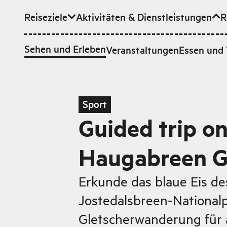
Reiseziele
Aktivitäten & Dienstleistungen
R
Zum Hauptinhalt
Sehen und Erleben
Veranstaltungen
Essen und 
Sport
Guided trip o
Haugabreen Gl
Erkunde das blaue Eis d
Jostedalsbreen-Nationalp
Gletscherwanderung für a