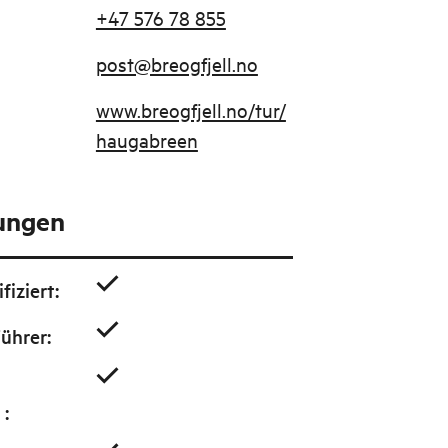
+47 576 78 855
post@breogfjell.no
www.breogfjell.no/tur/
haugabreen
tungen
fiziert
:
Führer
:
g
: