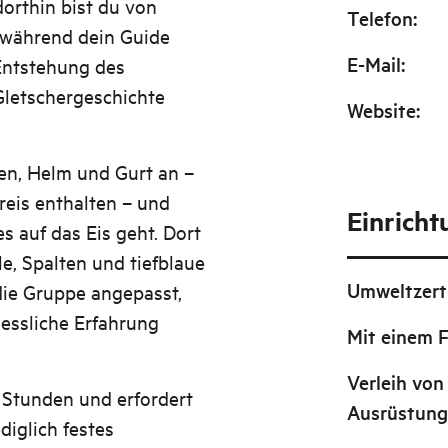
orthin bist du von
Telefon
:
während dein Guide
E-Mail
:
Entstehung des
Gletschergeschichte
Website
:
en, Helm und Gurt an –
reis enthalten – und
Einrich
s auf das Eis geht. Dort
le, Spalten und tiefblaue
Umweltzerti
die Gruppe angepasst,
gessliche Erfahrung
Mit einem 
Verleih von
 Stunden und erfordert
Ausrüstun
diglich festes