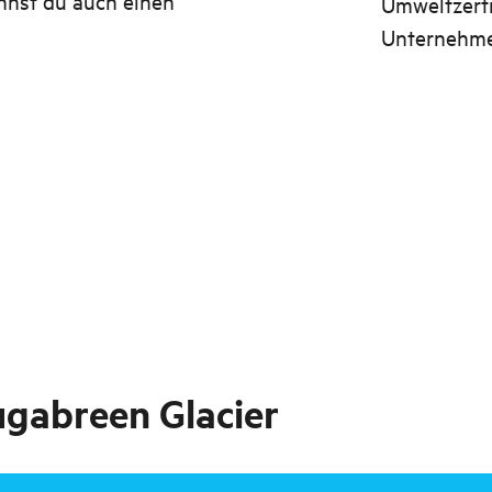
annst du auch einen
Umweltzerti
Unternehmen
ugabreen Glacier