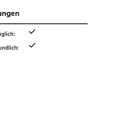
tungen
glich
:
undlich
: