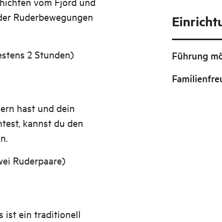
chichten vom Fjord und
kt der Ruderbewegungen
Einrich
stens 2 Stunden)
Führung mö
Familienfre
ern hast und dein
test, kannst du den
n.
wei Ruderpaare)
ist ein traditionell