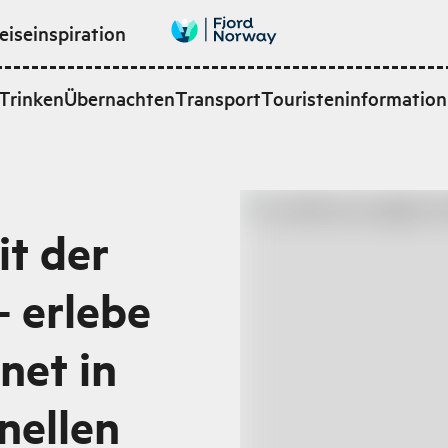
eiseinspiration
Trinken
Übernachten
Transport
Touristeninformation
it der
– erlebe
net in
nellen