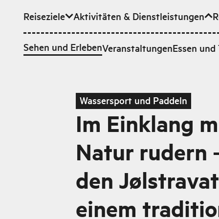
Reiseziele
Aktivitäten & Dienstleistungen
R
Zum Hauptinhalt
Sehen und Erleben
Veranstaltungen
Essen und 
Wassersport und Paddeln
Im Einklang m
Natur rudern 
den Jølstravat
einem traditio