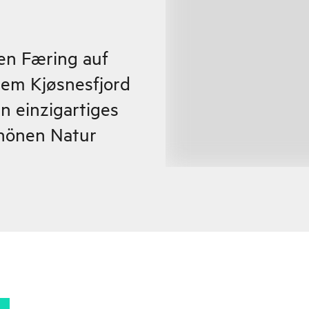
len Færing auf
dem Kjøsnesfjord
in einzigartiges
chönen Natur