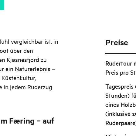
Preise
hl vergleichbar ist, in
boot über den
en Kjøsnesfjord zu
Ruder­tour 
r ein Naturerlebnis –
Preis pro S
Küstenkultur,
Tagespreis 
e in jedem Ruderzug
Stunden) fü
eines Holz
(inklusive z
em Færing – auf
Ruderpaare