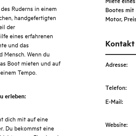
Miete eines
t des Ruderns in einem
Bootes mit
chen, handgefertigten
Motor, Prei
il der
ilfe eines erfahrenen
Kontakt
hte und das
d Mensch. Wenn du
das Boot mieten und auf
Adresse
:
 deinem Tempo.
Telefon
:
u erleben
:
E-Mail
:
t dich mit auf eine
Website
:
er. Du bekommst eine