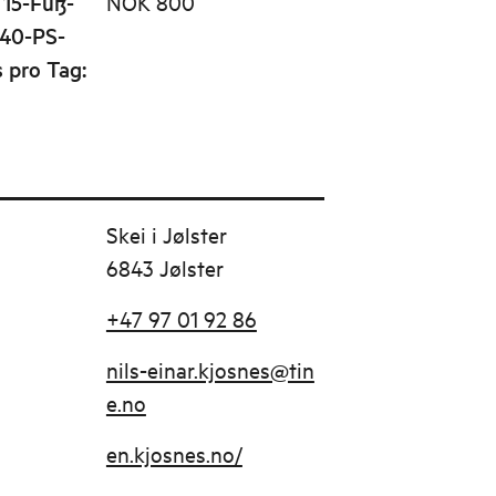
 15-Fuß-
NOK 800
 40-PS-
s pro Tag
:
Skei i Jølster
6843 Jølster
+47 97 01 92 86
nils-einar.kjosnes@tin
e.no
en.kjosnes.no/