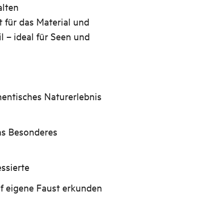
alten
 für das Material und
il – ideal für Seen und
thentisches Naturerlebnis
was Besonderes
ssierte
uf eigene Faust erkunden