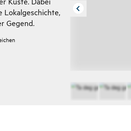
er Küste. Dabei
e Lokalgeschichte,
er Gegend.
eichen