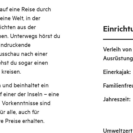
auf eine Reise durch
ine Welt, in der
ichten aus der
Einrich
n. Unterwegs hörst du
eindruckende
Verleih von
usschau nach einer
Ausrüstun
iehst du sogar einen
 kreisen.
Einerkajak
:
 und beinhaltet ein
Familienfre
 einer der Inseln – eine
Jahreszeit
:
 Vorkenntnisse sind
ür alle, auch für
e Preise erhalten.
Umweltzerti