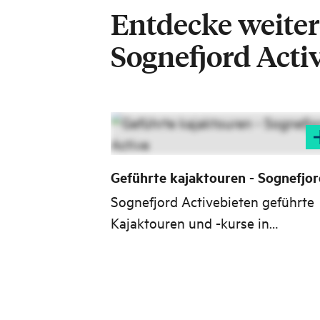
Entdecke weiter
Sognefjord Acti
Geführte kajaktouren - Sognefjor
Active
Sognefjord Activebieten geführte
Kajaktouren und -kurse in
spektakulärer, unberührter
Küstennatur, die sowohl Anfänger 
auch Profis begeistern.