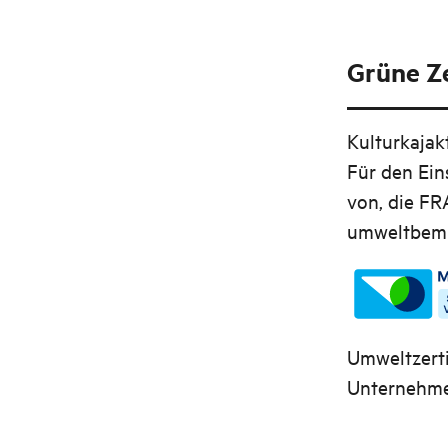
Grüne Ze
Kulturkajak
Für den Eins
von, die FR
umweltbemü
Umweltzerti
Unternehmen