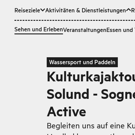
Reiseziele
Aktivitäten & Dienstleistungen
R
Zum Hauptinhalt
Sehen und Erleben
Veranstaltungen
Essen und 
Wassersport und Paddeln
Kulturkajaktou
Solund - Sogn
Active
Begleiten uns auf eine K