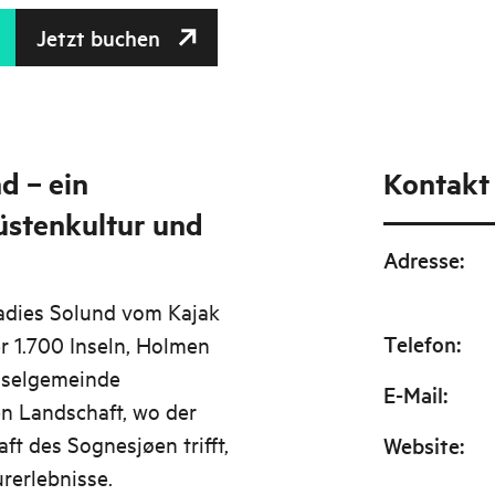
Jetzt buchen
d – ein
Kontakt
üstenkultur und
Adresse
:
radies Solund vom Kajak
Telefon
:
r 1.700 Inseln, Holmen
Inselgemeinde
E-Mail
:
n Landschaft, wo der
ft des Sognesjøen trifft,
Website
:
rerlebnisse.