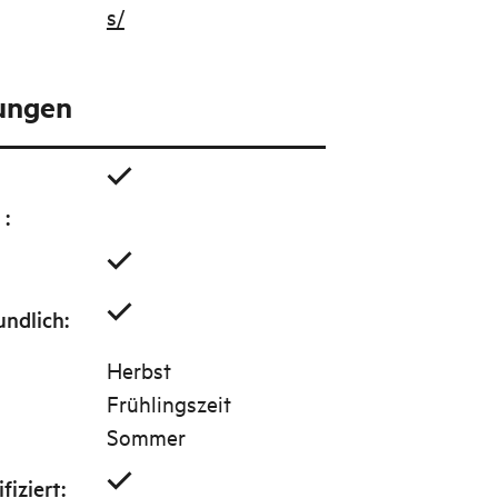
s/
tungen
g
:
undlich
:
Herbst
Frühlingszeit
Sommer
fiziert
: