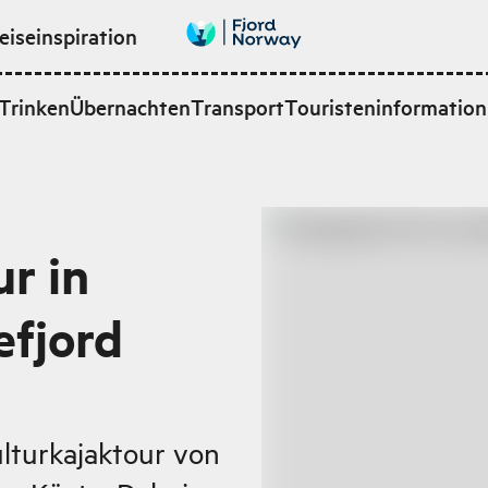
eiseinspiration
Trinken
Übernachten
Transport
Touristeninformation
r in
efjord
ulturkajaktour von