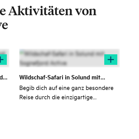
e Aktivitäten von
ve
d
Wildschaf-Safari in Solund mit
Sognefjord Active
Begib dich auf eine ganz besondere
Reise durch die einzigartige
Küstenlandschaft von Solund! Triff
als
die frei lebenden Wildschafe und
erfahre, wie die lokale Gemeinschaft
eine zentrumsnahe Wildschafherde