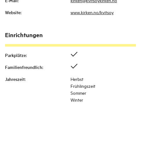
E-Mail
:
kirken@kvitsoykirken.no
Website
:
www.kirken.no/kvitsoy
Einrichtungen
Parkplätze
:
Familienfreundlich
:
Jahreszeit
:
Herbst
Frühlingszeit
Sommer
Winter