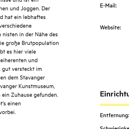
E-Mail
:
hen und Joggen. Der
d hat ein lebhaftes
verschiedene
Website
:
 nisten in der Nähe des
die große Brutpopulation
t es hier viele
Reiherenten und
 gut versteckt im
en dem Stavanger
vanger Kunstmuseum,
Einrich
 ein Zuhause gefunden.
's einen
vorbei.
Entfernung
Schwierigke