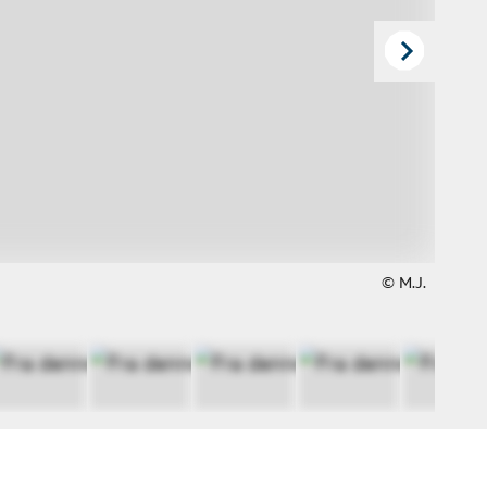
© M.J.