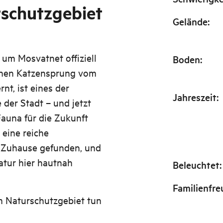
schutzgebiet
Gelände
:
 um Mosvatnet offiziell
Boden
:
einen Katzensprung vom
nt, ist eines der
Jahreszeit
:
der Stadt – und jetzt
Fauna für die Zukunft
 eine reiche
r Zuhause gefunden, und
atur hier hautnah
Beleuchtet
:
Familienfre
im Naturschutzgebiet tun