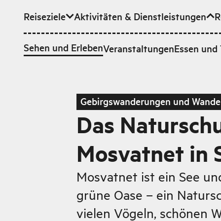
Reiseziele
Aktivitäten & Dienstleistungen
R
Zum Hauptinhalt
Sehen und Erleben
Veranstaltungen
Essen und 
Gebirgswanderungen und Wande
Das Natursch
Mosvatnet in 
Mosvatnet ist ein See un
grüne Oase – ein Naturs
vielen Vögeln, schönen 