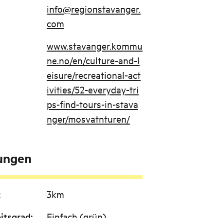
info@regionstavanger.
com
www.stavanger.kommu
ne.no/en/culture-and-l
eisure/recreational-act
ivities/52-everyday-tri
ps-find-tours-in-stava
nger/mosvatnturen/
tungen
:
3km
itsgrad
:
Einfach (grün)