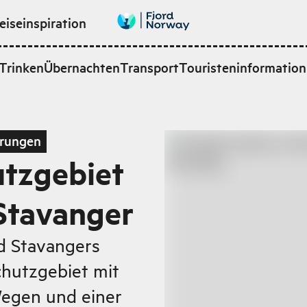
eiseinspiration
Trinken
Übernachten
Transport
Touristeninformation
rungen
utzgebiet
Stavanger
d Stavangers
chutzgebiet mit
Wegen und einer