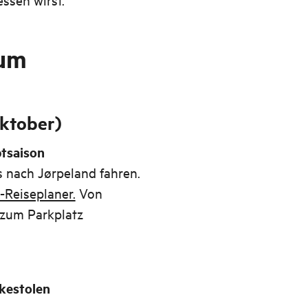
um
Oktober)
ptsaison
 nach Jørpeland fahren.
-Reiseplaner.
Von
 zum Parkplatz
kestolen