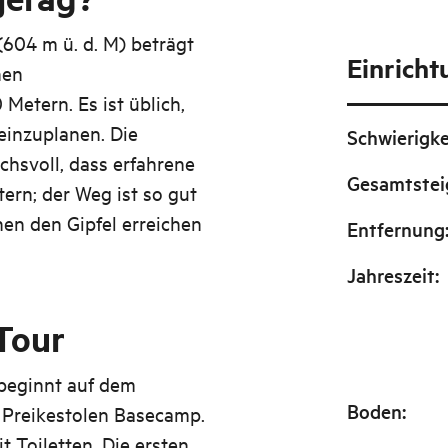
604 m ü. d. M) beträgt
Einrich
nen
etern. Es ist üblich,
einzuplanen. Die
Schwierigke
hsvoll, dass erfahrene
Gesamtste
ern; der Weg ist so gut
en den Gipfel erreichen
Entfernung
Jahreszeit
:
Tour
beginnt auf dem
Boden
:
 Preikestolen Basecamp.
t Toiletten. Die ersten