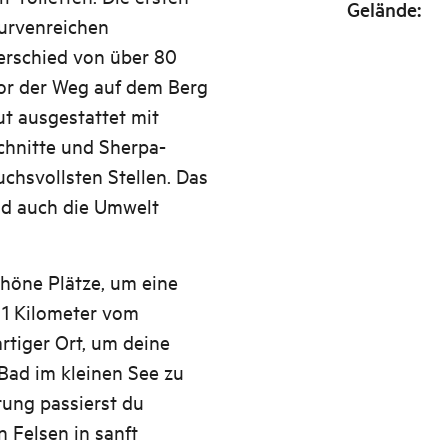
Gelände
:
kurvenreichen
rschied von über 80
vor der Weg auf dem Berg
gut ausgestattet mit
chnitte und Sherpa-
uchsvollsten Stellen. Das
nd auch die Umwelt
chöne Plätze, um eine
 1 Kilometer vom
artiger Ort, um deine
Bad im kleinen See zu
ung passierst du
n Felsen in sanft