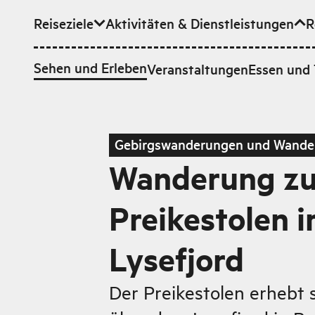
Reiseziele
Aktivitäten & Dienstleistungen
R
Zum Hauptinhalt
Sehen und Erleben
Veranstaltungen
Essen und 
Gebirgswanderungen und Wande
Wanderung z
Preikestolen 
Lysefjord
Der Preikestolen erhebt 