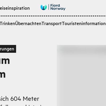
eiseinspiration
Trinken
Übernachten
Transport
Touristeninformation
rungen
um
im
sich 604 Meter