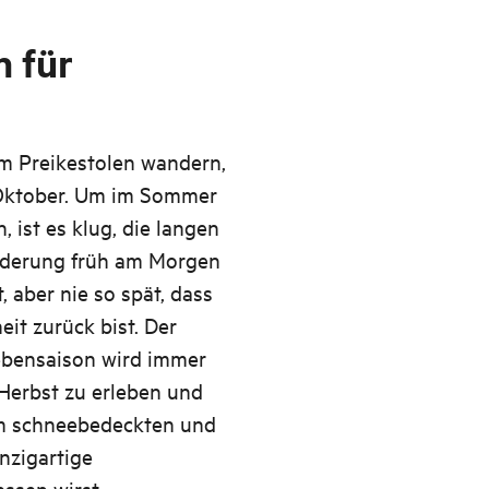
n für
m Preikestolen wandern,
s Oktober. Um im Sommer
ist es klug, die langen
nderung früh am Morgen
 aber nie so spät, dass
it zurück bist. Der
ebensaison wird immer
Herbst zu erleben und
em schneebedeckten und
nzigartige
ssen wirst.