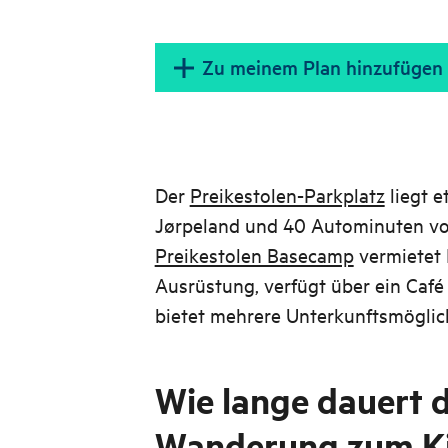
Zu meinem Plan hinzufügen
Der
Preikestolen-Parkplatz
liegt 
Jørpeland und 40 Autominuten von
Preikestolen Basecamp
vermietet 
Ausrüstung, verfügt über ein Café
bietet mehrere Unterkunftsmöglic
Wie lange dauert d
Wanderung zum K