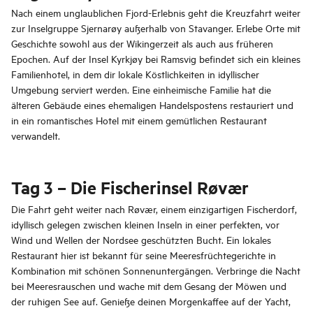
Nach einem unglaublichen Fjord-Erlebnis geht die Kreuzfahrt weiter
zur Inselgruppe Sjernarøy außerhalb von Stavanger. Erlebe Orte mit
Geschichte sowohl aus der Wikingerzeit als auch aus früheren
Epochen. Auf der Insel Kyrkjøy bei Ramsvig befindet sich ein kleines
Familienhotel, in dem dir lokale Köstlichkeiten in idyllischer
Umgebung serviert werden. Eine einheimische Familie hat die
älteren Gebäude eines ehemaligen Handelspostens restauriert und
in ein romantisches Hotel mit einem gemütlichen Restaurant
verwandelt.
Tag 3 – Die Fischerinsel Røvær
Die Fahrt geht weiter nach Røvær, einem einzigartigen Fischerdorf,
idyllisch gelegen zwischen kleinen Inseln in einer perfekten, vor
Wind und Wellen der Nordsee geschützten Bucht. Ein lokales
Restaurant hier ist bekannt für seine Meeresfrüchtegerichte in
Kombination mit schönen Sonnenuntergängen. Verbringe die Nacht
bei Meeresrauschen und wache mit dem Gesang der Möwen und
der ruhigen See auf. Genieße deinen Morgenkaffee auf der Yacht,