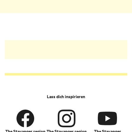
an. Erlebe den
Preikestolen,
Hengjanefossen und
Fantahålå vom Wasser
aus.
Lass dich inspirieren
The Stavanger region
The Stavanger region
The Stavanger