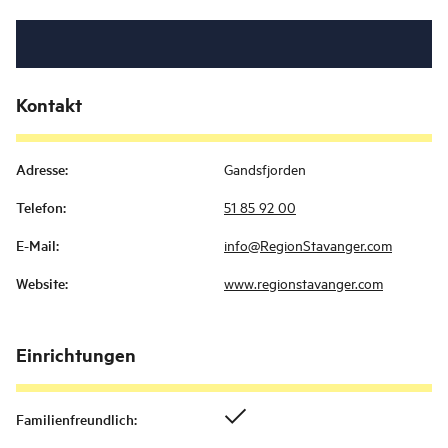
Kontakt
Adresse
:
Gandsfjorden
Telefon
:
51 85 92 00
E-Mail
:
info@RegionStavanger.com
Website
:
www.regionstavanger.com
Einrichtungen
Familienfreundlich
: