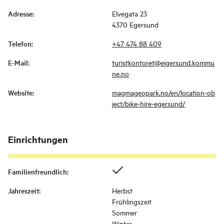
Adresse
:
Elvegata 23
4370 Egersund
Telefon
:
+47 474 88 409
E-Mail
:
turistkontoret@eigersund.kommu
ne.no
Website
:
magmageopark.no/en/location-ob
ject/bike-hire-egersund/
Einrichtungen
Familienfreundlich
:
Jahreszeit
:
Herbst
Frühlingszeit
Sommer
Winter