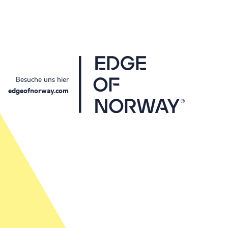
Besuche uns hier
edgeofnorway.com