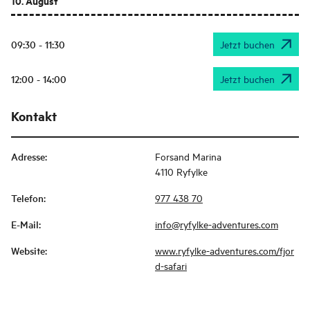
10. August
09:30 - 11:30
Jetzt buchen
12:00 - 14:00
Jetzt buchen
Kontakt
Adresse
:
Forsand Marina
4110 Ryfylke
Telefon
:
977 438 70
E-Mail
:
info@ryfylke-adventures.com
Website
:
www.ryfylke-adventures.com/fjor
d-safari