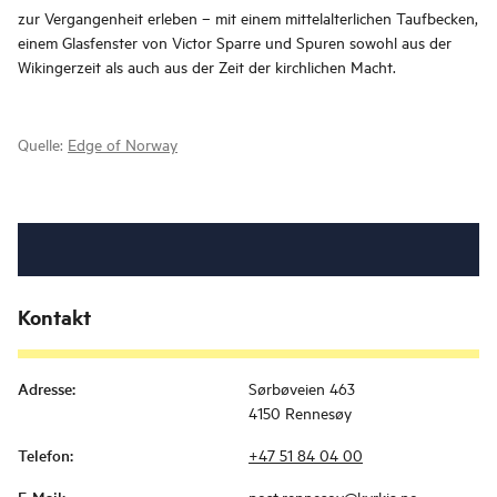
zur Vergangenheit erleben – mit einem mittelalterlichen Taufbecken,
einem Glasfenster von Victor Sparre und Spuren sowohl aus der
Wikingerzeit als auch aus der Zeit der kirchlichen Macht.
Quelle:
Edge of Norway
Kontakt
Adresse
:
Sørbøveien 463
4150 Rennesøy
Telefon
:
+47 51 84 04 00
post.rennesoy@kyrkja.no