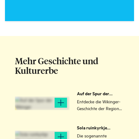
Mehr Geschichte und
Kulturerbe
Auf der Spur der
Wikinger
Entdecke die Wikinger-
Geschichte der Region
Stavanger – erfahre
mehr über die Zeit vor
Sola ruinkyrkje
und während der
(Ruinenkirche)
berühmt-berüchtigten
Die sogenannte