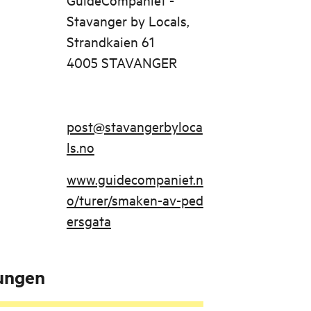
Stavanger by Locals,
Strandkaien 61
4005 STAVANGER
post@stavangerbyloca
ls.no
www.guidecompaniet.n
o/turer/smaken-av-ped
ersgata
tungen