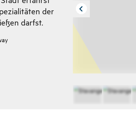
pezialitäten der
eßen darfst.
way