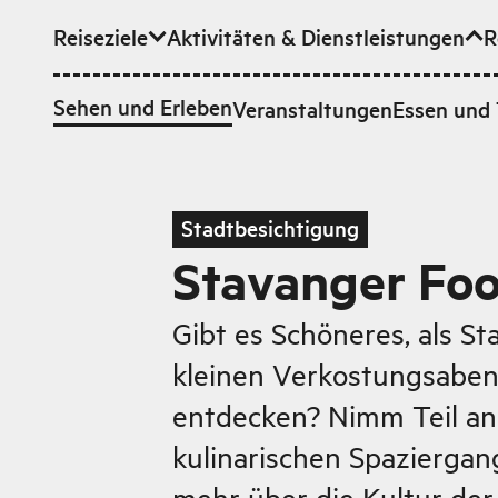
Reiseziele
Aktivitäten & Dienstleistungen
R
Zum Hauptinhalt
Sehen und Erleben
Veranstaltungen
Essen und 
Stadtbesichtigung
Stavanger Fo
Gibt es Schöneres, als S
kleinen Verkostungsaben
entdecken? Nimm Teil an
kulinarischen Spaziergan
mehr über die Kultur der