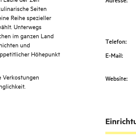
Adresse
:
ulinarische Seiten
ine Reihe spezieller
wählt. Unterwegs
öchen im ganzen Land
Telefon
:
hichten und
appetitlicher Höhepunkt
E-Mail
:
ie Verkostungen
Website
:
glichkeit.
Einrich