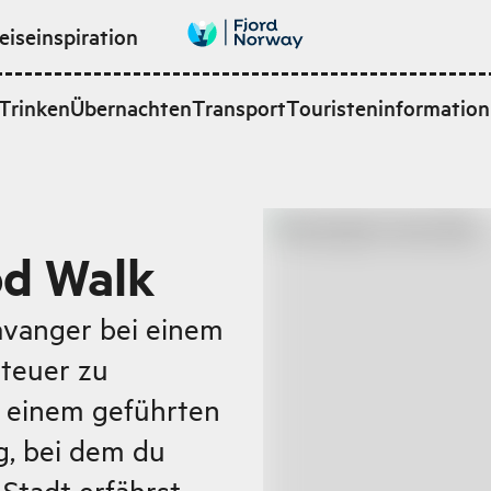
eiseinspiration
Trinken
Übernachten
Transport
Touristeninformation
od Walk
tavanger bei einem
teuer zu
 einem geführten
g, bei dem du
 Stadt erfährst