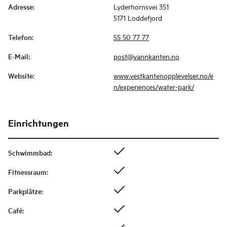
Adresse
:
Lyderhornsvei 351
5171 Loddefjord
Telefon
:
55 50 77 77
E-Mail
:
post@vannkanten.no
Website
:
www.vestkantenopplevelser.no/e
n/experiences/water-park/
Einrichtungen
Schwimmbad
:
Fitnessraum
:
Parkplätze
:
Café
: