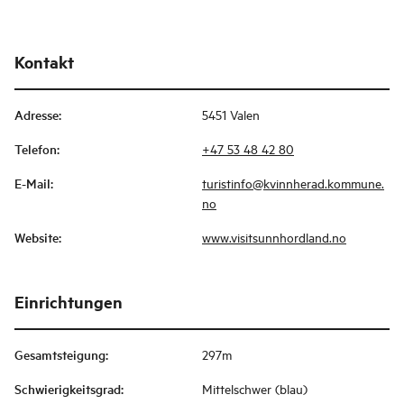
Kontakt
Adresse
:
5451 Valen
Telefon
:
+47 53 48 42 80
E-Mail
:
turistinfo@kvinnherad.kommune.
no
Website
:
www.visitsunnhordland.no
Einrichtungen
Gesamtsteigung
:
297m
Schwierigkeitsgrad
:
Mittelschwer (blau)