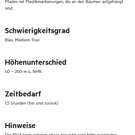
Pfades mit Plastikmarkierungen, die an den Bäumen aufgehängt
sind.
Schwierigkeitsgrad
Blau. Medium Tour.
Höhenunterschied
40 – 200 m ü. NHN
Zeitbedarf
1,5 Stunden (hin und zurück)
Hinweise
Der Pfad kann anfangs etwas morastig sein; bitte geeignetes