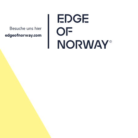
Besuche uns hier
edgeofnorway.com