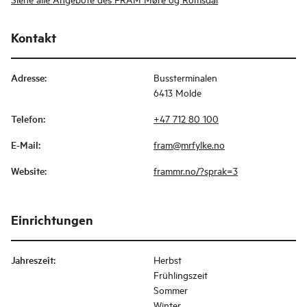
Kontakt
Adresse
:
Bussterminalen
6413 Molde
Telefon
:
+47 712 80 100
E-Mail
:
fram@mrfylke.no
Website
:
frammr.no/?sprak=3
Einrichtungen
Jahreszeit
:
Herbst
Frühlingszeit
Sommer
Winter