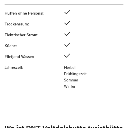
Hütten ohne Personal
:
Trockenraum
:
Elektrischer Strom
:
Küche
:
Fließend Wasser
:
Jahreszeit
:
Herbst
Frühlingszeit
Sommer
Winter
Wo ist
DNT Veltdalshytta turisthütte