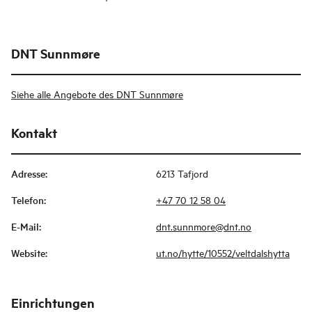
DNT Sunnmøre
Siehe alle Angebote des DNT Sunnmøre
Kontakt
Adresse
:
6213 Tafjord
Telefon
:
+47 70 12 58 04
E-Mail
:
dnt.sunnmore@dnt.no
Website
:
ut.no/hytte/10552/veltdalshytta
Einrichtungen