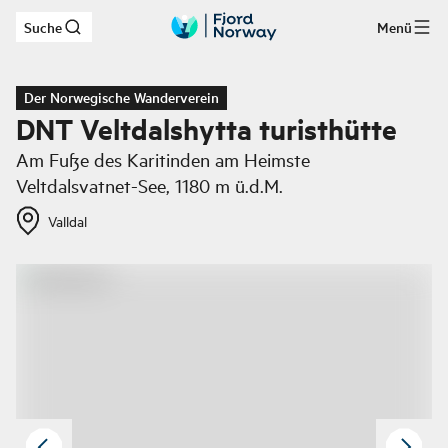
Suche
Menü
Zum Hauptinhalt
Der Norwegische Wanderverein
DNT Veltdalshytta turisthütte
Am Fuße des Karitinden am Heimste
Veltdalsvatnet-See, 1180 m ü.d.M.
Valldal