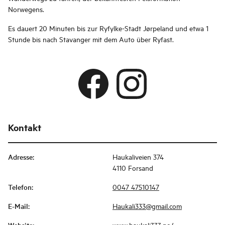
Norwegens.
Es dauert 20 Minuten bis zur Ryfylke-Stadt Jørpeland und etwa 1
Stunde bis nach Stavanger mit dem Auto über Ryfast.
Kontakt
Adresse
:
Haukaliveien 374
4110 Forsand
Telefon
:
0047 47510147
E-Mail
:
Haukali333@gmail.com
www.haukali333.no/