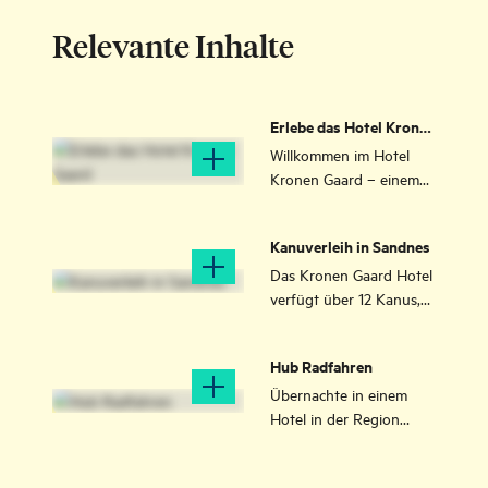
Relevante Inhalte
Erlebe das Hotel Kronen
Gaard
Willkommen im Hotel
Kronen Gaard – einem
historischen Gutshotel,
idyllisch gelegen in
Kanuverleih in Sandnes
ländlicher Umgebung
direkt außerhalb von
Das Kronen Gaard Hotel
Sandnes. Hier findest du
verfügt über 12 Kanus,
den perfekten
die von Gästen und
Ausgangspunkt, um
anderen Interessierten
Hub Radfahren
einige der bekanntesten
gemietet werden
Naturschönheiten
können, um das
Übernachte in einem
Norwegens zu erkunden
Kanupaddeln
Hotel in der Region
– darunter der
auszuprobieren. Eine
Stavanger und erkunde
majestätische Lysefjord
großartige Möglichkeit,
jeden Tag mehrere