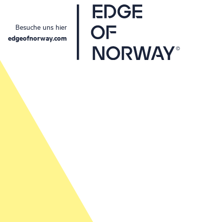
Besuche uns hier
edgeofnorway.com