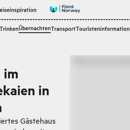
eiseinspiration
Übernachten
Trinken
Transport
Touristeninformation
 im
kaien in
n
viertes Gästehaus