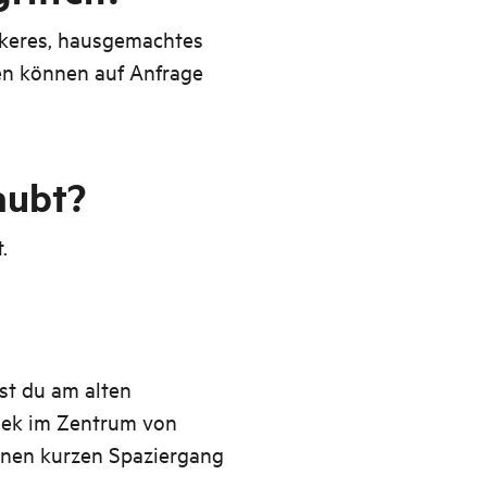
eckeres, hausgemachtes
en können auf Anfrage
aubt?
.
st du am alten
thek im Zentrum von
inen kurzen Spaziergang