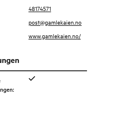
48174571
post@gamlekaien.no
www.gamlekaien.no/
tungen
e
ungen
: