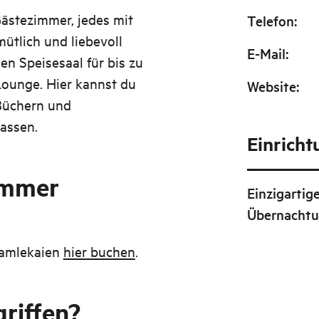
Gästezimmer, jedes mit
Telefon
:
ütlich und liebevoll
E-Mail
:
en Speisesaal für bis zu
Lounge. Hier kannst du
Website
:
 Büchern und
assen.
Einrich
immer
Einzigartig
Übernacht
Gamlekaien
hier buchen
.
griffen?