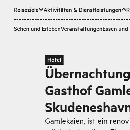
Reiseziele
Aktivitäten & Dienstleistungen
R
Zum Hauptinhalt
Sehen und Erleben
Veranstaltungen
Essen und 
Hotel
Übernachtung
Gasthof Gamle
Skudeneshav
Gamlekaien, ist ein reno