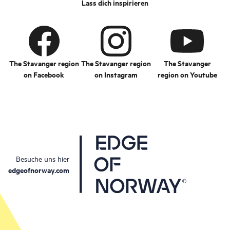
Lass dich inspirieren
internationale
Feinschmecker
bezeichnen Stavanger
als die kulinarische
Region Nummer eins in
Norwegen.
The Stavanger region
The Stavanger region
The Stavanger
on Facebook
on Instagram
region on Youtube
Besuche uns hier
edgeofnorway.com