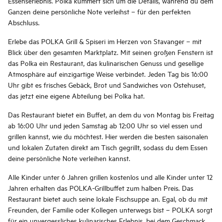
Essenserlebnis. Polka kümmert sich um die Details, während du dem
Ganzen deine persönliche Note verleihst – für den perfekten
Abschluss.
Erlebe das POLKA Grill & Spiseri im Herzen von Stavanger – mit
Blick über den gesamten Marktplatz. Mit seinen großen Fenstern ist
das Polka ein Restaurant, das kulinarischen Genuss und gesellige
Atmosphäre auf einzigartige Weise verbindet. Jeden Tag bis 16:00
Uhr gibt es frisches Gebäck, Brot und Sandwiches von Ostehuset,
das jetzt eine eigene Abteilung bei Polka hat.
Das Restaurant bietet ein Buffet, an dem du von Montag bis Freitag
ab 16:00 Uhr und jeden Samstag ab 12:00 Uhr so viel essen und
grillen kannst, wie du möchtest. Hier werden die besten saisonalen
und lokalen Zutaten direkt am Tisch gegrillt, sodass du dem Essen
deine persönliche Note verleihen kannst.
Alle Kinder unter 6 Jahren grillen kostenlos und alle Kinder unter 12
Jahren erhalten das POLKA-Grillbuffet zum halben Preis. Das
Restaurant bietet auch seine lokale Fischsuppe an. Egal, ob du mit
Freunden, der Familie oder Kollegen unterwegs bist – POLKA sorgt
für ein unvergessliches kulinarisches Erlebnis, bei dem Geschmack,