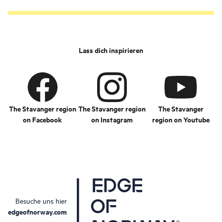
Lebensmittelexperten in
Hülle und Fülle zu
haben. Nicht wenige
nationale und
Lass dich inspirieren
internationale
Feinschmecker
bezeichnen Stavanger
als die kulinarische
Region Nummer eins in
Norwegen.
The Stavanger region
The Stavanger region
The Stavanger
on Facebook
on Instagram
region on Youtube
Besuche uns hier
edgeofnorway.com