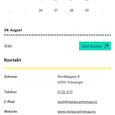
24
25
26
27
28
29
30
31
08. August
17:30
Jetzt buchen
Kontakt
Adresse
:
Nordbøgata 8
4006 Stavanger
Telefon
:
51 55 11 11
E-Mail
:
post@restaurantrenaa.no
Website
:
www.restaurantrenaa.no