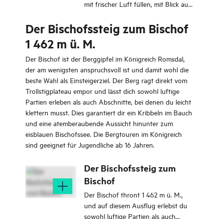
mit frischer Luft füllen, mit Blick auf
blaugrünes Gletscherwasser. Der
Der Bischofssteig zum Bischof
Bischofssee liegt am Fuβ des Berges
Bischof, der über dem Trollstigen
1 462 m ü. M.
thront.
Der Bischof ist der Berggipfel im Königreich Romsdal,
der am wenigsten anspruchsvoll ist und damit wohl die
beste Wahl als Einsteigerziel. Der Berg ragt direkt vom
Trollstigplateau empor und lässt dich sowohl luftige
Partien erleben als auch Abschnitte, bei denen du leicht
klettern musst. Dies garantiert dir ein Kribbeln im Bauch
und eine atemberaubende Aussicht hinunter zum
eisblauen Bischofssee. Die Bergtouren im Königreich
sind geeignet für Jugendliche ab 16 Jahren.
Der Bischofssteig zum
Bischof
Der Bischof thront 1 462 m ü. M.,
und auf diesem Ausflug erlebst du
sowohl luftige Partien als auch