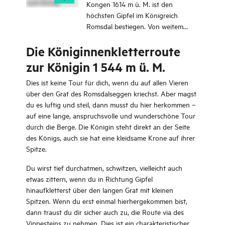
Kongen 1614 m ü. M. ist den
höchsten Gipfel im Königreich
Romsdal bestiegen. Von weitem
sieht die Bergspitze aus wie eine
Die Königinnenkletterroute
Königskrone mit einem steilen und
langen Mantel, der bis direkt ins Tal
zur Königin 1 544 m ü. M.
hinabgeht.
Dies ist keine Tour für dich, wenn du auf allen Vieren
über den Grat des Romsdalseggen kriechst. Aber magst
du es luftig und steil, dann musst du hier herkommen –
auf eine lange, anspruchsvolle und wunderschöne Tour
durch die Berge. Die Königin steht direkt an der Seite
des Königs, auch sie hat eine kleidsame Krone auf ihrer
Spitze.
Du wirst tief durchatmen, schwitzen, vielleicht auch
etwas zittern, wenn du in Richtung Gipfel
hinaufkletterst über den langen Grat mit kleinen
Spitzen. Wenn du erst einmal hierhergekommen bist,
dann traust du dir sicher auch zu, die Route via des
Vippesteins zu nehmen. Dies ist ein charakteristischer