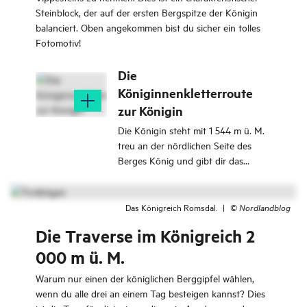
Steinblock, der auf der ersten Bergspitze der Königin
balanciert. Oben angekommen bist du sicher ein tolles
Fotomotiv!
Die
Königinnenkletterroute
zur Königin
Die Königin steht mit 1 544 m ü. M.
treu an der nördlichen Seite des
Berges König und gibt dir das
längste, steilste und
anspruchsvollste Klettererlebnis im
Königreich Romsdal.
Das Königreich Romsdal.
|
©
Nordlandblog
Die Traverse im Königreich 2
000 m ü. M.
Warum nur einen der königlichen Berggipfel wählen,
wenn du alle drei an einem Tag besteigen kannst? Dies