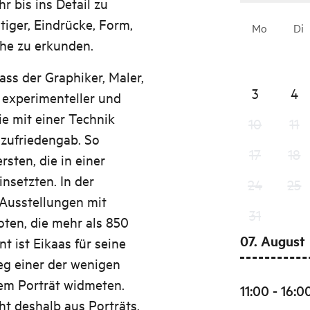
hr bis ins Detail zu
tiger, Eindrücke, Form,
Mo
Di
he zu erkunden.
dass der Graphiker, Maler,
3
4
 experimenteller und
ie mit einer Technik
10
11
zufriedengab. So
17
18
sten, die in einer
insetzten. In der
24
25
Ausstellungen mit
31
ten, die mehr als 850
07. August
 ist Eikaas für seine
eg einer der wenigen
dem Porträt widmeten.
11:00 - 16:0
ht deshalb aus Porträts.