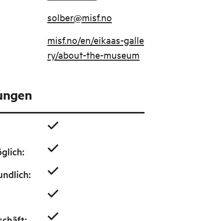
solber@misf.no
misf.no/en/eikaas-galle
ry/about-the-museum
tungen
glich
:
undlich
:
schäft
: