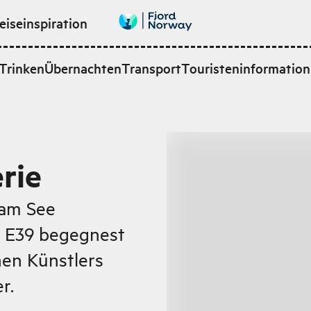
eiseinspiration
Trinken
Übernachten
Transport
Touristeninformation
rie
 am See
r E39 begegnest
en Künstlers
r.