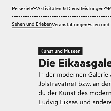
Reiseziele
Aktivitäten & Dienstleistungen
R
Zum Hauptinhalt
Sehen und Erleben
Veranstaltungen
Essen und 
Kunst und Museen
Die Eikaasgale
In der modernen Galerie
Jølstravatnet bzw. an de
du der Kunst des modern
Ludvig Eikaas und andere