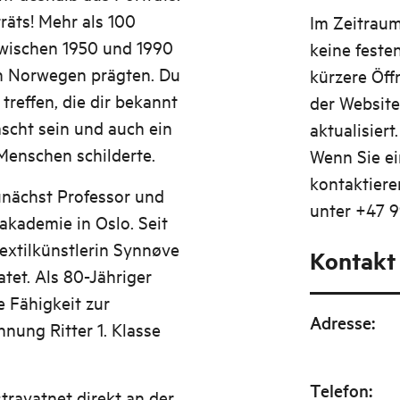
räts! Mehr als 100
Im Zeitraum
zwischen 1950 und 1990
keine feste
in Norwegen prägten. Du
kürzere Öff
treffen, die dir bekannt
der Websit
ascht sein und auch ein
aktualisiert.
Menschen schilderte.
Wenn Sie e
kontaktiere
unächst Professor und
unter +47 9
akademie in Oslo. Seit
extilkünstlerin Synnøve
Kontakt
tet. Als 80-Jähriger
e Fähigkeit zur
Adresse
:
nung Ritter 1. Klasse
Telefon
:
stravatnet direkt an der