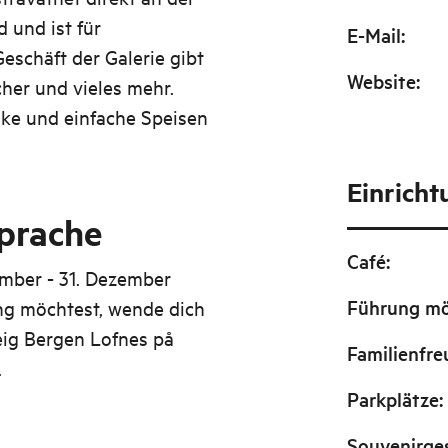
 und ist für
E-Mail
:
eschäft der Galerie gibt
Website
:
cher und vieles mehr.
nke und einfache Speisen
Einrich
prache
Café
:
ember - 31. Dezember
Führung mö
ng möchtest, wende dich
eig Bergen Lofnes på
Familienfre
.
Parkplätze
:
Souvenirge