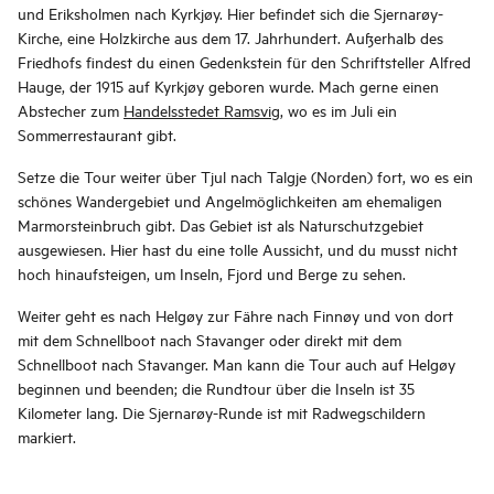
und Eriksholmen nach Kyrkjøy. Hier befindet sich die Sjernarøy-
Kirche, eine Holzkirche aus dem 17. Jahrhundert. Außerhalb des
Friedhofs findest du einen Gedenkstein für den Schriftsteller Alfred
Hauge, der 1915 auf Kyrkjøy geboren wurde. Mach gerne einen
Abstecher zum
Handelsstedet Ramsvig
, wo es im Juli ein
Sommerrestaurant gibt.
Setze die Tour weiter über Tjul nach Talgje (Norden) fort, wo es ein
schönes Wandergebiet und Angelmöglichkeiten am ehemaligen
Marmorsteinbruch gibt. Das Gebiet ist als Naturschutzgebiet
ausgewiesen. Hier hast du eine tolle Aussicht, und du musst nicht
hoch hinaufsteigen, um Inseln, Fjord und Berge zu sehen.
Weiter geht es nach Helgøy zur Fähre nach Finnøy und von dort
mit dem Schnellboot nach Stavanger oder direkt mit dem
Schnellboot nach Stavanger. Man kann die Tour auch auf Helgøy
beginnen und beenden; die Rundtour über die Inseln ist 35
Kilometer lang. Die Sjernarøy-Runde ist mit Radwegschildern
markiert.