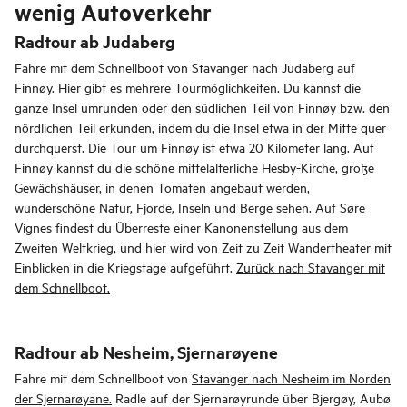
wenig Autoverkehr
Radtour ab Judaberg
Fahre mit dem
Schnellboot von Stavanger nach Judaberg auf
Finnøy.
Hier gibt es mehrere Tourmöglichkeiten. Du kannst die
ganze Insel umrunden oder den südlichen Teil von Finnøy bzw. den
nördlichen Teil erkunden, indem du die Insel etwa in der Mitte quer
durchquerst. Die Tour um Finnøy ist etwa 20 Kilometer lang. Auf
Finnøy kannst du die schöne mittelalterliche Hesby-Kirche, große
Gewächshäuser, in denen Tomaten angebaut werden,
wunderschöne Natur, Fjorde, Inseln und Berge sehen. Auf Søre
Vignes findest du Überreste einer Kanonenstellung aus dem
Zweiten Weltkrieg, und hier wird von Zeit zu Zeit Wandertheater mit
Einblicken in die Kriegstage aufgeführt.
Zurück nach Stavanger mit
dem Schnellboot.
Radtour ab Nesheim, Sjernarøyene
Fahre mit dem Schnellboot von
Stavanger nach Nesheim im Norden
der Sjernarøyane.
Radle auf der Sjernarøyrunde über Bjergøy, Aubø