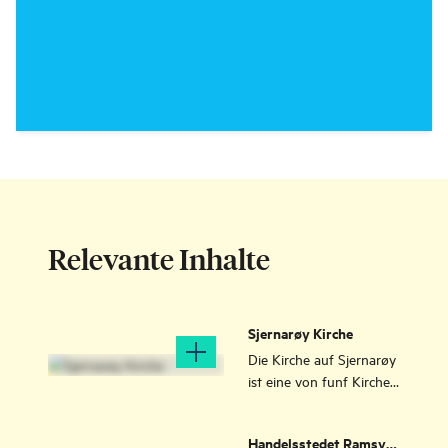
Relevante Inhalte
Sjernarøy Kirche
Die Kirche auf Sjernarøy
ist eine von funf Kirchen
aus dem 17. Jahrhundert
in Rogaland. Drei der
Handelsstedet Ramsvig
Kirchen befinden sich in