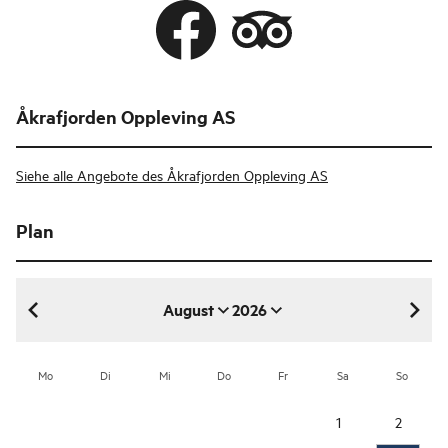
Åkrafjorden Oppleving AS
Siehe alle Angebote des Åkrafjorden Oppleving AS
Plan
August
2026
August 2026
Mo
Di
Mi
Do
Fr
Sa
So
1
2