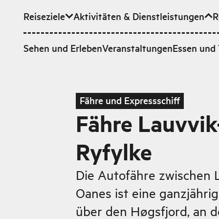
Reiseziele
Aktivitäten & Dienstleistungen
R
Zum Hauptinhalt
Sehen und Erleben
Veranstaltungen
Essen und 
Fähre und Expressschiff
Fähre Lauvvik
Ryfylke
Die Autofähre zwischen 
Oanes ist eine ganzjähri
über den Høgsfjord, an 