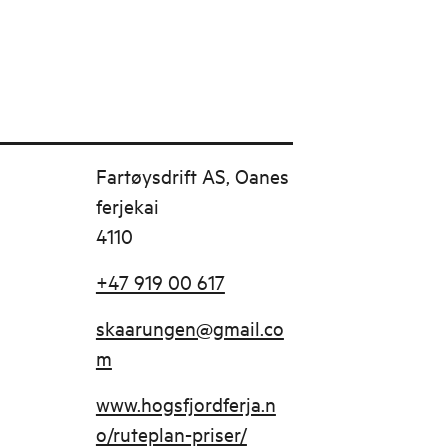
Fartøysdrift AS, Oanes
ferjekai
4110
+47 919 00 617
skaarungen@gmail.co
m
www.hogsfjordferja.n
o/ruteplan-priser/