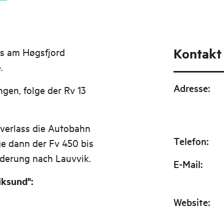
Kontakt
s am Høgsfjord
.
Adresse
:
en, folge der Rv 13
verlass die Autobahn
Telefon
:
ge dann der Fv 450 bis
lderung nach Lauvvik.
E-Mail
:
iksund":
Website
: