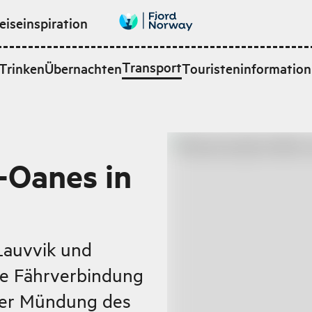
eiseinspiration
Transport
Trinken
Übernachten
Touristeninformation
-Oanes in
Lauvvik und
ge Fährverbindung
der Mündung des