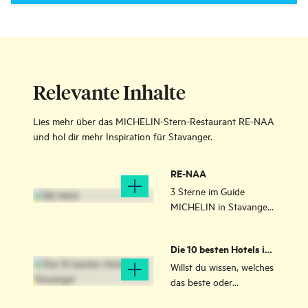
Relevante Inhalte
Lies mehr über das MICHELIN-Stern-Restaurant RE-NAA
und hol dir mehr Inspiration für Stavanger.
RE-NAA
3 Sterne im Guide
MICHELIN in Stavanger!
Hier geben Sven Erik
Renaa und Team ihr
Die 10 besten Hotels in
Allerbestes.
Stavanger
Willst du wissen, welches
das beste oder
günstigste Hotel im