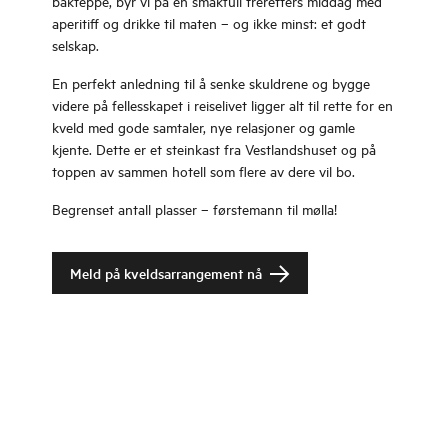
bakteppe, byr vi på en smakfull treretters middag med
aperitiff og drikke til maten – og ikke minst: et godt
selskap.
En perfekt anledning til å senke skuldrene og bygge
videre på fellesskapet i reiselivet ligger alt til rette for en
kveld med gode samtaler, nye relasjoner og gamle
kjente. Dette er et steinkast fra Vestlandshuset og på
toppen av sammen hotell som flere av dere vil bo.
Begrenset antall plasser – førstemann til mølla!
Meld på kveldsarrangement nå