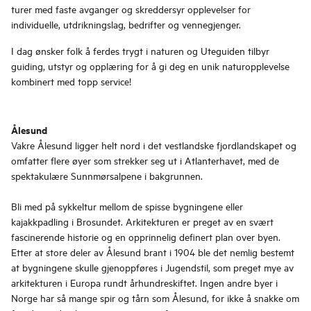
turer med faste avganger og skreddersyr opplevelser for
individuelle, utdrikningslag, bedrifter og vennegjenger.
I dag ønsker folk å ferdes trygt i naturen og Uteguiden tilbyr
guiding, utstyr og opplæring for å gi deg en unik naturopplevelse
kombinert med topp service!
Ålesund
Vakre Ålesund ligger helt nord i det vestlandske fjordlandskapet og
omfatter flere øyer som strekker seg ut i Atlanterhavet, med de
spektakulære Sunnmørsalpene i bakgrunnen.
Bli med på sykkeltur mellom de spisse bygningene eller
kajakkpadling i Brosundet. Arkitekturen er preget av en svært
fascinerende historie og en opprinnelig definert plan over byen.
Etter at store deler av Ålesund brant i 1904 ble det nemlig bestemt
at bygningene skulle gjenoppføres i Jugendstil, som preget mye av
arkitekturen i Europa rundt århundreskiftet. Ingen andre byer i
Norge har så mange spir og tårn som Ålesund, for ikke å snakke om