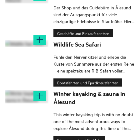
Der Shop und das Guidebüro in Ålesund
sind der Ausgangspunkt für viele
einzigartige Erlebnisse in Stadtnähe. Hier
kannst du Ausrüstung mieten und Tickets
Geschäfte und Einkaufszentren
kaufen.
Wildlife Sea Safari
Fühle den Nervenkitzel und erlebe die
Küste von Sunnmøre aus der ersten Reihe
– eine spektakuläre RIB-Safari voller
Natur, Tierwelt und unvergesslicher
Bootsfahrten und Fjordkreuzfahrten
Momente.
Winter kayaking & sauna in
Ålesund
This winter kayaking trip is with no doubt
one of the most adventurous ways to
explore Ålesund during this time of the
year, including a stop in Brosundet in Svai