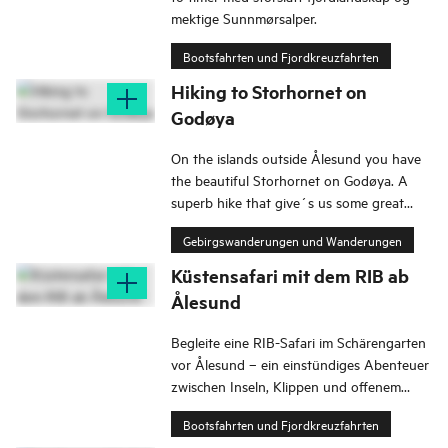
mektige Sunnmørsalper.
Bootsfahrten und Fjordkreuzfahrten
Hiking to Storhornet on
Godøya
On the islands outside Ålesund you have
the beautiful Storhornet on Godøya. A
superb hike that give´s us some great
views out over ocean and the Sunnmøre
Gebirgswanderungen und Wanderungen
Alps.
Küstensafari mit dem RIB ab
Ålesund
Begleite eine RIB-Safari im Schärengarten
vor Ålesund – ein einstündiges Abenteuer
zwischen Inseln, Klippen und offenem
Meer.
Bootsfahrten und Fjordkreuzfahrten