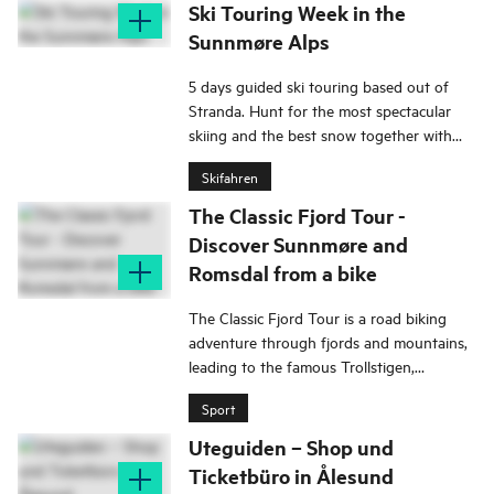
Ski Touring Week in the
Sunnmøre Alps
5 days guided ski touring based out of
Stranda. Hunt for the most spectacular
skiing and the best snow together with
your guide.
Skifahren
The Classic Fjord Tour -
Discover Sunnmøre and
Romsdal from a bike
The Classic Fjord Tour is a road biking
adventure through fjords and mountains,
leading to the famous Trollstigen,
Geiranger and hidden gems in the
Sport
Hjørundfjord.
Uteguiden – Shop und
Ticketbüro in Ålesund