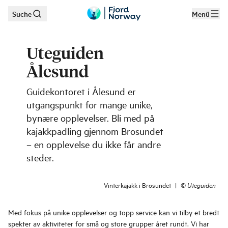
Suche
Menü
Zum Hauptinhalt
Uteguiden
Ålesund
Guidekontoret i Ålesund er
utgangspunkt for mange unike,
bynære opplevelser. Bli med på
kajakkpadling gjennom Brosundet
– en opplevelse du ikke får andre
steder.
Vinterkajakk i Brosundet
|
©
Uteguiden
Med fokus på unike opplevelser og topp service kan vi tilby et bredt
spekter av aktiviteter for små og store grupper året rundt. Vi har