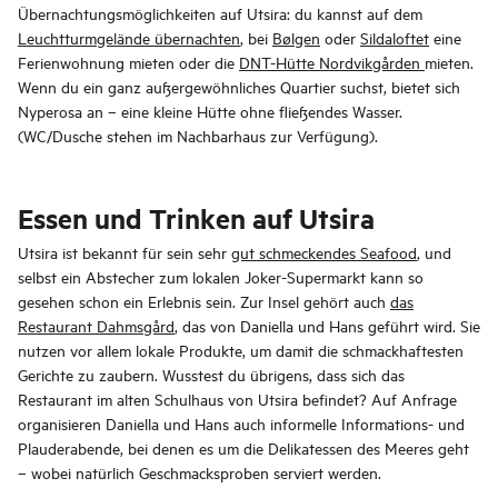
Übernachtungsmöglichkeiten auf Utsira: du kannst auf dem
Leuchtturmgelände übernachten
, bei
Bølgen
oder
Sildaloftet
eine
Ferienwohnung mieten oder die
DNT-Hütte Nordvikgården
mieten.
Wenn du ein ganz außergewöhnliches Quartier suchst, bietet sich
Nyperosa an – eine kleine Hütte ohne fließendes Wasser.
(WC/Dusche stehen im Nachbarhaus zur Verfügung).
Essen und Trinken auf Utsira
Utsira ist bekannt für sein sehr
gut schmeckendes Seafood
, und
selbst ein Abstecher zum lokalen Joker-Supermarkt kann so
gesehen schon ein Erlebnis sein. Zur Insel gehört auch
das
Restaurant Dahmsgård
, das von Daniella und Hans geführt wird. Sie
nutzen vor allem lokale Produkte, um damit die schmackhaftesten
Gerichte zu zaubern. Wusstest du übrigens, dass sich das
Restaurant im alten Schulhaus von Utsira befindet? Auf Anfrage
organisieren Daniella und Hans auch informelle Informations- und
Plauderabende, bei denen es um die Delikatessen des Meeres geht
– wobei natürlich Geschmacksproben serviert werden.