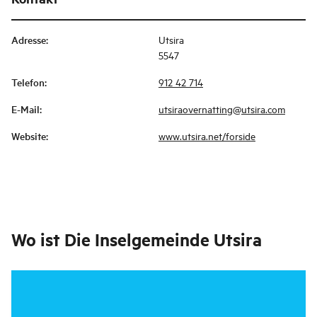
Adresse
:
Utsira
5547
Telefon
:
912 42 714
E-Mail
:
utsiraovernatting@utsira.com
Website
:
www.utsira.net/forside
Wo ist
Die Inselgemeinde Utsira