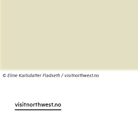
©
Eline Karlsdatter Fladseth / visitnorthwest.no
visitnorthwest.no