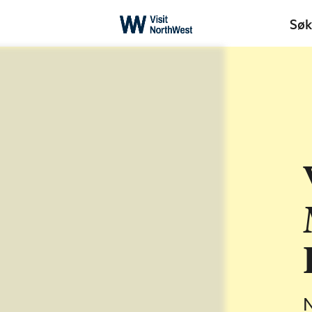
Søk
N