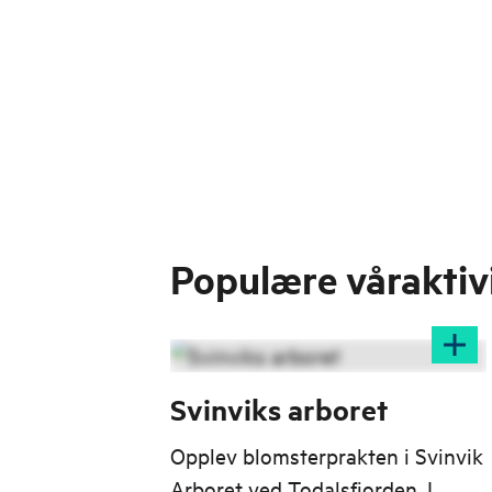
Populære våraktiv
Svinviks arboret
Opplev blomsterprakten i Svinvik
Arboret ved Todalsfjorden. I