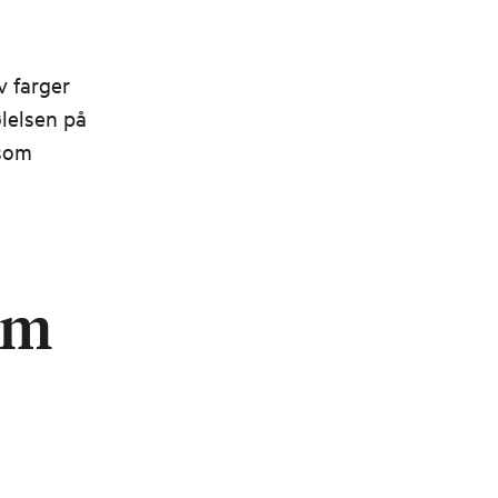
g
v farger
lelsen på
 som
om