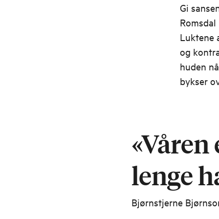
Gi sansen
Romsdal
Luktene a
og kontra
huden når
bykser ov
«Våren 
lenge h
Bjørnstjerne Bjørnso