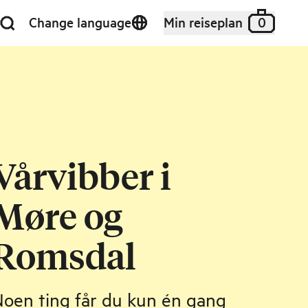
Change language
Min reiseplan
0
Vårvibber i
Møre og
Romsdal
oen ting får du kun én gang