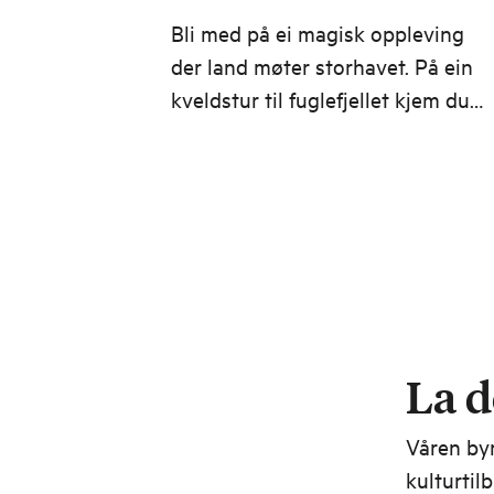
Bli med på ei magisk oppleving
der land møter storhavet. På ein
kveldstur til fuglefjellet kjem du
tett på lundefuglen.
La d
Våren byr
kulturtil