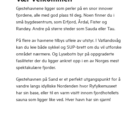
Gjestehavnene ligger som perler på en snor innover
fjordene, alle med god plass til deg. Noen finner du i
små bygdesentrum, som Erfjord, Årdal, Fister og
Randøy. Andre på større steder som Sauda eller Tau.
På flere av havnene tilbys utleie av utstyr. I Vatlandsvåg
kan du leie både sykkel og SUP-brett om du vil utforske
området nærmere. Og Lysebotn byr på oppgraderte
fasiliteter der du ligger ankret opp i en av Norges mest
spektakulære fjorder.
Gjestehavnen på Sand er et perfekt utgangspunkt for å
vandre langs idylliske Nordenden hvor Ryfylkemuseet
har sin base, eller til en varm visitt innom fjordhotellets
sauna som ligger like ved. Hver havn har sin sjarm!