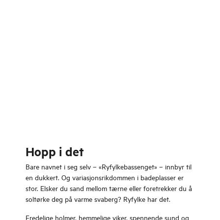
Hopp i det
Bare navnet i seg selv – «Ryfylkebassenget» – innbyr til
en dukkert. Og variasjonsrikdommen i badeplasser er
stor. Elsker du sand mellom tærne eller foretrekker du å
soltørke deg på varme svaberg? Ryfylke har det.
Fredelige holmer, hemmelige viker, spennende sund og