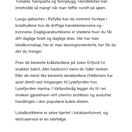
Tomater, tannpasta og tennplugg. Handlelisten kan
inneholde så mangt når man tøffer rundt på sjøen.
Langs sjøkanten i Ryfylke kan du omtrent fortøye i
brødhyllene hos de driftige handelsmennene og -
kvinnene. Dagligvarebutikkene er stedene hvor du får
ditt daglige brød og daglige drøs. Her har man
lokalkunnskap, her er man løsningsorienterte, her får du
det du trenger.
Prøv de berømte kråkebollene på Joker Erfjord (vi
snakker bakst, ikke havbunn) mens du fyller tanken.
Eller de minst like berømte skolebollene (Hellstrøm har
spist dem!) ved inngangen til Lysefjorden hos
Lysefjorden marina. I Vatlandsvåg legger du til i en
strøken gjestehavn rett utenfor butikken og avslutter
handlingen i den populære kuleis-disken.
Lokalbutikkene er selve hjertet i lokalsamfunnet, og
ekstraservice er en selvfølge.