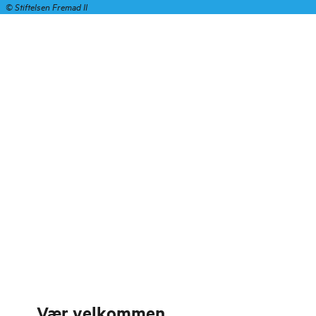
©
Stiftelsen Fremad II
Vær velkommen