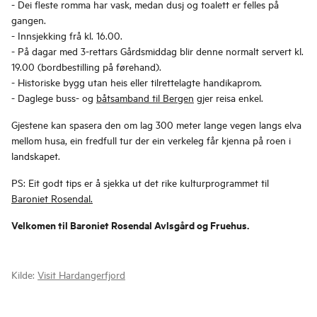
- Dei fleste romma har vask, medan dusj og toalett er felles på
gangen.
- Innsjekking frå kl. 16.00.
- På dagar med 3-rettars Gårdsmiddag blir denne normalt servert kl.
19.00 (bordbestilling på førehand).
- Historiske bygg utan heis eller tilrettelagte handikaprom.
- Daglege buss- og
båtsamband til Bergen
gjer reisa enkel.
Gjestene kan spasera den om lag 300 meter lange vegen langs elva
mellom husa, ein fredfull tur der ein verkeleg får kjenna på roen i
landskapet.
PS: Eit godt tips er å sjekka ut det rike kulturprogrammet til
Baroniet Rosendal.
Velkomen til Baroniet Rosendal Avlsgård og Fruehus.
Kilde:
Visit Hardangerfjord