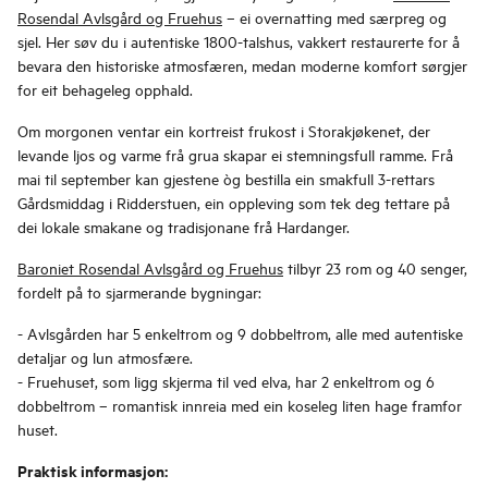
Rosendal Avlsgård og Fruehus
– ei overnatting med særpreg og
sjel. Her søv du i autentiske 1800-talshus, vakkert restaurerte for å
bevara den historiske atmosfæren, medan moderne komfort sørgjer
for eit behageleg opphald.
Om morgonen ventar ein kortreist frukost i Storakjøkenet, der
levande ljos og varme frå grua skapar ei stemningsfull ramme. Frå
mai til september kan gjestene òg bestilla ein smakfull 3-rettars
Gårdsmiddag i Ridderstuen, ein oppleving som tek deg tettare på
dei lokale smakane og tradisjonane frå Hardanger.
Baroniet Rosendal Avlsgård og Fruehus
tilbyr 23 rom og 40 senger,
fordelt på to sjarmerande bygningar:
- Avlsgården har 5 enkeltrom og 9 dobbeltrom, alle med autentiske
detaljar og lun atmosfære.
- Fruehuset, som ligg skjerma til ved elva, har 2 enkeltrom og 6
dobbeltrom – romantisk innreia med ein koseleg liten hage framfor
huset.
Praktisk informasjon: