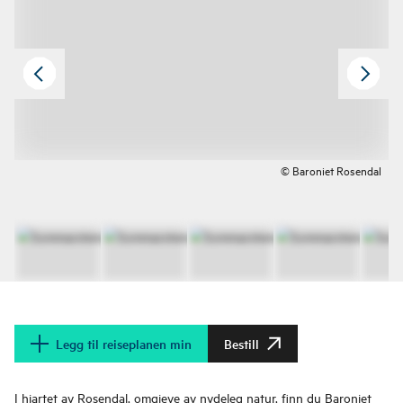
© Baroniet Rosendal
Legg til reiseplanen min
Bestill
I hjartet av Rosendal, omgjeve av nydeleg natur, finn du
Baroniet