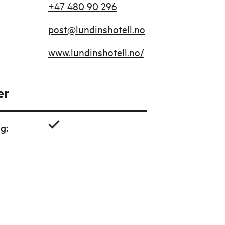
+47 480 90 296
post@lundinshotell.no
www.lundinshotell.no/
er
ig
: