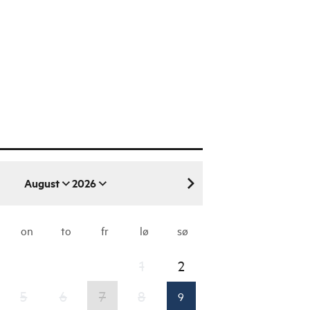
August
2026
august 2026
on
to
fr
lø
sø
1
2
5
6
7
8
9