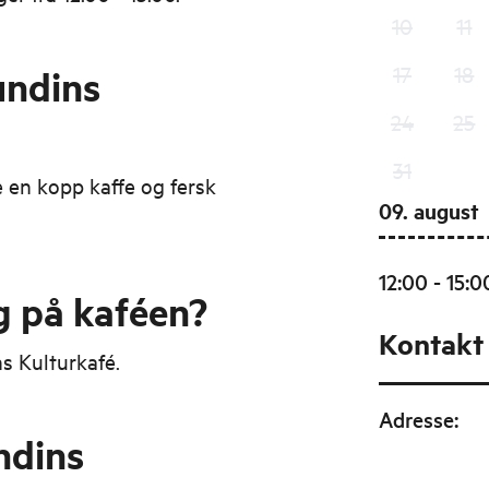
10
11
17
18
undins
24
25
31
 en kopp kaffe og fersk
09. august
12:00 - 15:0
g på kaféen?
Kontakt
ns Kulturkafé.
Adresse
:
ndins