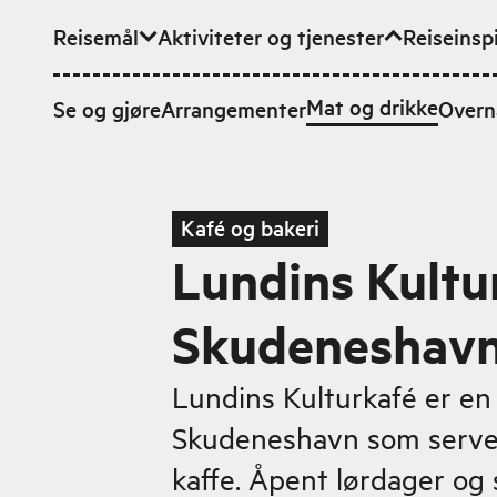
Reisemål
Aktiviteter og tjenester
Reiseinsp
Hopp til hovedinnhold
Mat og drikke
Se og gjøre
Arrangementer
Overn
Kafé og bakeri
Lundins Kultu
Skudeneshav
Lundins Kulturkafé er en 
Skudeneshavn som server
kaffe. Åpent lørdager og