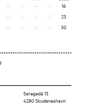
12
13
14
15
16
19
20
21
22
23
26
27
28
29
30
0
Søragadå 13
4280 Skudeneshavn