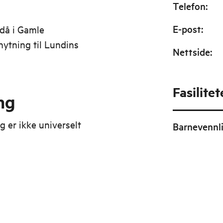
Telefon
:
E-post
:
adå i Gamle
nytning til Lundins
Nettside
:
Fasilitet
ng
g er ikke universelt
Barnevennl