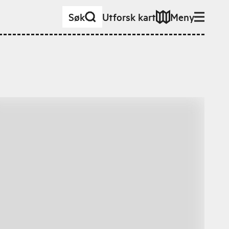
Søk
Utforsk kart
Meny