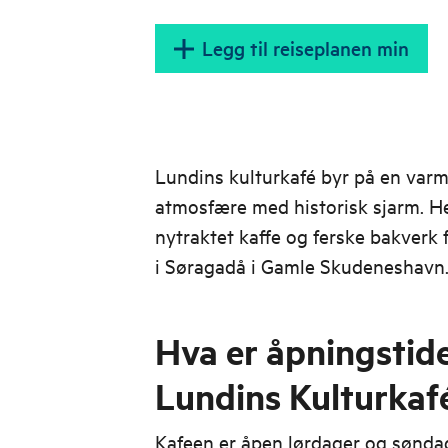
Legg til reiseplanen min
Lundins kulturkafé byr på en var
atmosfære med historisk sjarm. H
nytraktet kaffe og ferske bakverk f
i Søragadå i Gamle Skudeneshavn
Hva er åpningstid
Lundins Kulturkaf
Kafeen er åpen lørdager og søndage