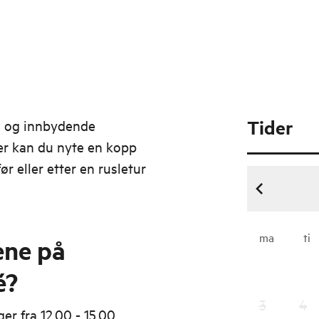
Tider
m og innbydende
er kan du nyte en kopp
ør eller etter en rusletur
.
ma
ti
ene på
é?
3
4
r fra 12.00 - 15.00.