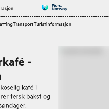
irasjon
atting
Transport
Turistinformasjon
rkafé -
n
koselig kafé i
er fersk bakst og
 søndager.