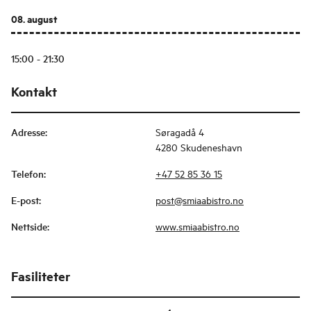
08. august
15:00 - 21:30
Kontakt
Adresse
:
Søragadå 4
4280 Skudeneshavn
Telefon
:
+47 52 85 36 15
E-post
:
post@smiaabistro.no
Nettside
:
www.smiaabistro.no
Fasiliteter