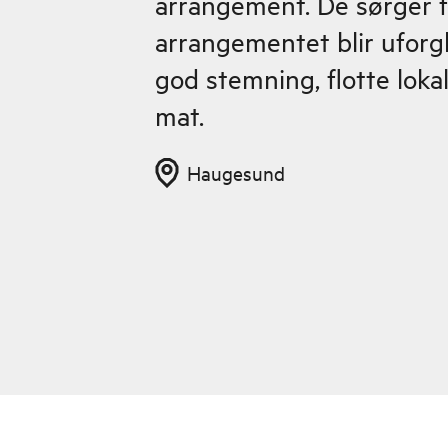
arrangement. De sørger f
arrangementet blir ufor
god stemning, flotte loka
mat.
Haugesund