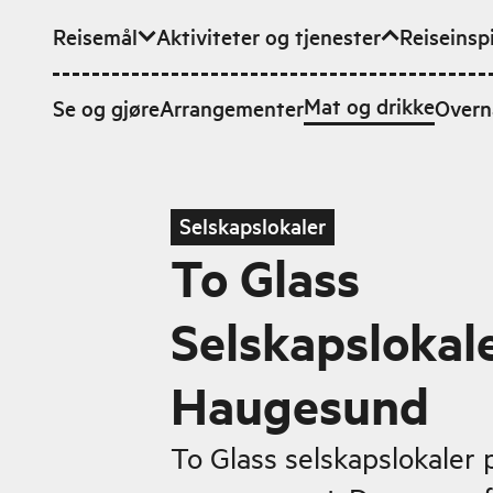
Reisemål
Aktiviteter og tjenester
Reiseinsp
Hopp til hovedinnhold
Mat og drikke
Se og gjøre
Arrangementer
Overn
Selskapslokaler
To Glass
Selskapslokal
Haugesund
To Glass selskapslokaler p