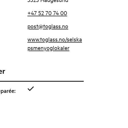
+47 52 70 74 00
post@toglass.no
www.toglass.no/selska
psmenyoglokaler
er
parée
: