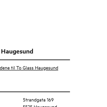
s Haugesund
budene til To Glass Haugesund
Strandgata 169
5525 Haugesund