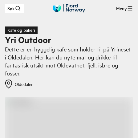
Søk
Meny
Hopp til hovedinnhold
Kafé og bakeri
Yri Outdoor
Dette er en hyggelig kafè som holder til på Yrineset
i Oldedalen. Her kan du nyte mat og drikke til
fantastisk utsikt mot Oldevatnet, fjell, isbre og
fosser.
Oldedalen