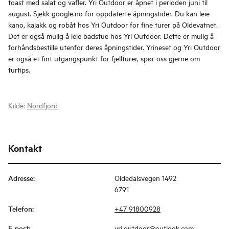
toast med salat og vafler. Yri Outdoor er åpnet i perioden juni til
august. Sjekk google.no for oppdaterte åpningstider. Du kan leie
kano, kajakk og robåt hos Yri Outdoor for fine turer på Oldevatnet.
Det er også mulig å leie badstue hos Yri Outdoor. Dette er mulig å
forhåndsbestille utenfor deres åpningstider. Yrineset og Yri Outdoor
er også et fint utgangspunkt for fjellturer, spør oss gjerne om
turtips.
Kilde:
Nordfjord
Kontakt
Adresse
:
Oldedalsvegen 1492
6791
Telefon
:
+47 91800928
E-post
:
yri.outdoor@outlook.com