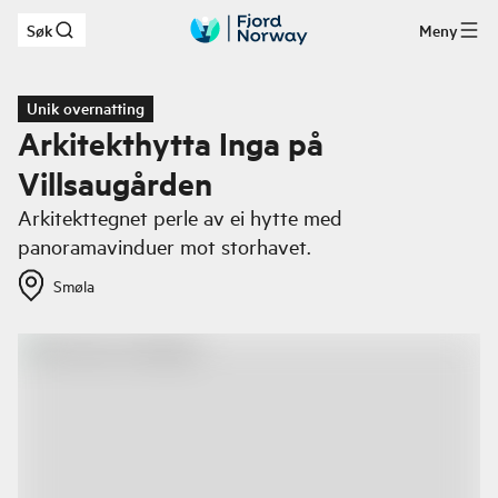
Søk
Meny
Hopp til hovedinnhold
Unik overnatting
Arkitekthytta Inga på
Villsaugården
Arkitekttegnet perle av ei hytte med
panoramavinduer mot storhavet.
Smøla