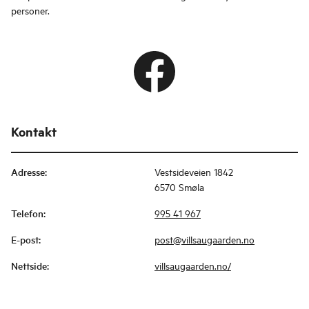
personer.
Kontakt
Adresse
:
Vestsideveien 1842
6570 Smøla
Telefon
:
995 41 967
E-post
:
post@villsaugaarden.no
Nettside
:
villsaugaarden.no/