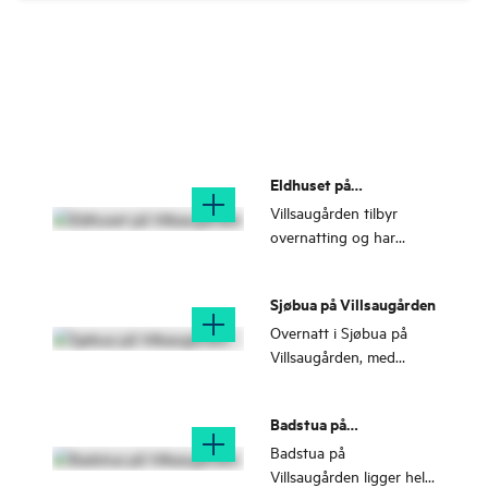
Eldhuset på
Villsaugården
Villsaugården tilbyr
overnatting og har
hytter til leie. Finn roa i
havgapet og våkne til
Sjøbua på Villsaugården
verdens fineste utsikt.
Overnatt i Sjøbua på
Villsaugården, med
panoramautsikt og
komfort i sjøkanten.
Badstua på
Villsaugården
Badstua på
Villsaugården ligger helt