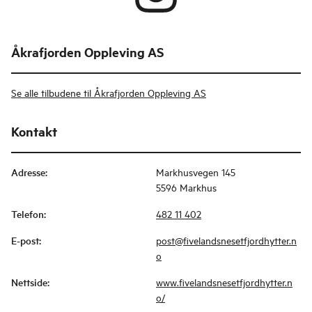
Åkrafjorden Oppleving AS
Se alle tilbudene til Åkrafjorden Oppleving AS
Kontakt
Adresse
:
Markhusvegen 145
5596 Markhus
Telefon
:
482 11 402
E-post
:
post@fivelandsnesetfjordhytter.n
o
Nettside
:
www.fivelandsnesetfjordhytter.n
o/