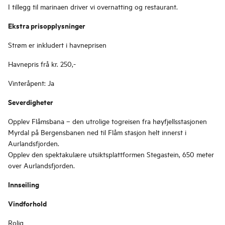
I tillegg til marinaen driver vi overnatting og restaurant.
Ekstra prisopplysninger
Strøm er inkludert i havneprisen
Havnepris frå kr. 250,-
Vinteråpent: Ja
Severdigheter
Opplev Flåmsbana – den utrolige togreisen fra høyfjellsstasjonen
Myrdal på Bergensbanen ned til Flåm stasjon helt innerst i
Aurlandsfjorden.
Opplev den spektakulære utsiktsplattformen Stegastein, 650 meter
over Aurlandsfjorden.
Innseiling
Vindforhold
Rolig