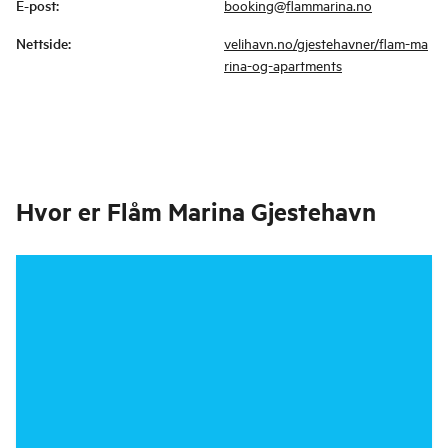
E-post
:
booking@flammarina.no
Nettside
:
velihavn.no/gjestehavner/flam-ma
rina-og-apartments
Hvor er
Flåm Marina Gjestehavn