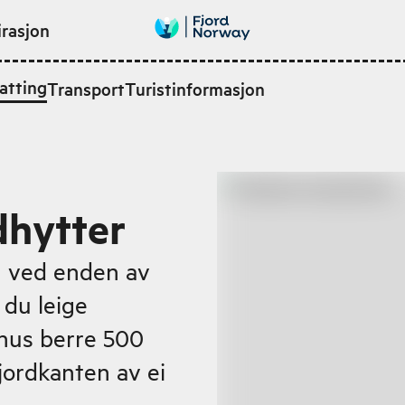
irasjon
atting
Transport
Turistinformasjon
dhytter
g ved enden av
 du leige
hus berre 500
fjordkanten av ei