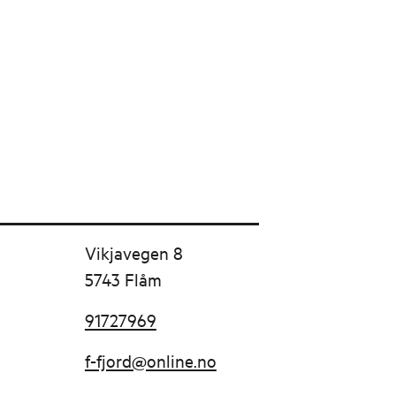
Vikjavegen 8
5743 Flåm
91727969
f-fjord@online.no