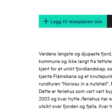
Legg til reiseplanen min
Verdens lengste og djupaste fjord.
kommune og ikke langt fra tettste
kjent for et unikt fjordlandskap, 
kjente Flåmsbana og et knutepunk
rundturen "Norway in a nutshell". R
Dette er feriehus som vart vart byg
2003 og kvar hytte /feriehus har e
utsikt over fjorden og fjella. Kvar 