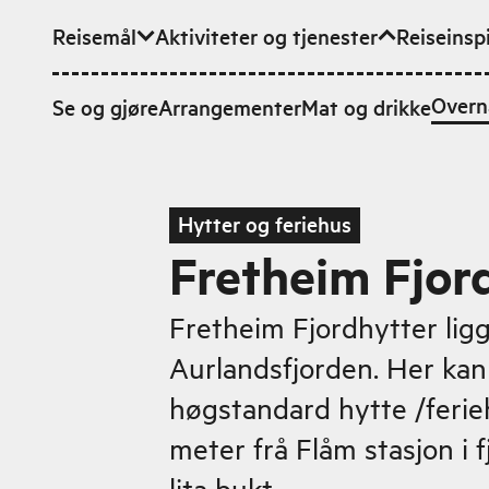
Reisemål
Aktiviteter og tjenester
Reiseinsp
Hopp til hovedinnhold
Overn
Se og gjøre
Arrangementer
Mat og drikke
Hytter og feriehus
Fretheim Fjor
Fretheim Fjordhytter lig
Aurlandsfjorden. Her kan
høgstandard hytte /ferie
meter frå Flåm stasjon i 
lita bukt.