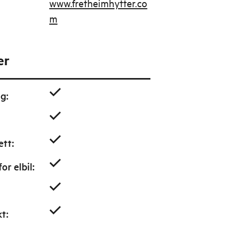
www.fretheimhytter.co
m
er
ig
:
ett
:
or elbil
:
kt
: