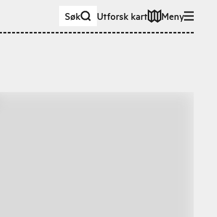
Søk
Utforsk kart
Meny