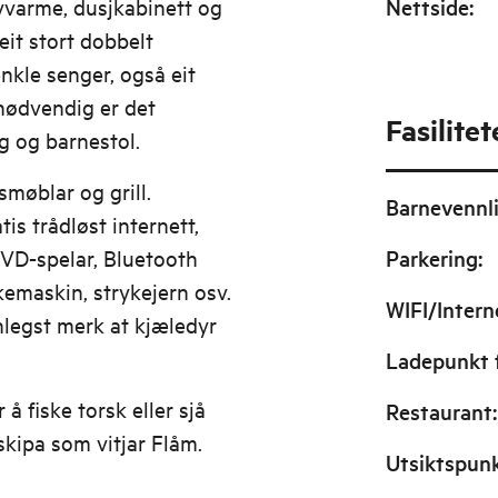
varme, dusjkabinett og
Nettside
:
it stort dobbelt
kle senger, også eit
nødvendig er det
Fasilitet
g og barnestol.
møblar og grill.
Barnevennl
tis trådløst internett,
VD-spelar, Bluetooth
Parkering
:
kemaskin, strykejern osv.
WIFI/Intern
legst merk at kjæledyr
Ladepunkt f
å fiske torsk eller sjå
Restaurant
:
skipa som vitjar Flåm.
Utsiktspun