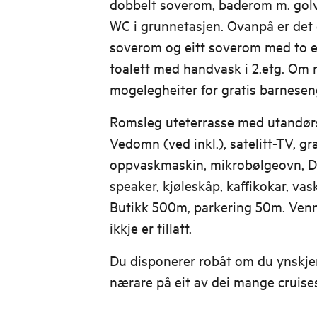
dobbelt soverom, baderom m. golv
WC i grunnetasjen. Ovanpå er det e
soverom og eitt soverom med to en
toalett med handvask i 2.etg. Om 
mogelegheiter for gratis barnesen
Romsleg uteterrasse med utandørs
Vedomn (ved inkl.), satelitt-TV, gra
oppvaskmaskin, mikrobølgeovn, D
speaker, kjøleskåp, kaffikokar, vas
Butikk 500m, parkering 50m. Venn
ikkje er tillatt.
Du disponerer robåt om du ynskjer 
nærare på eit av dei mange cruise