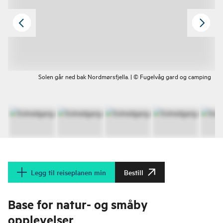
Solen går ned bak Nordmørsfjella. | © Fugelvåg gard og camping
Legg til reiseplanen min
Bestill
Base for natur- og småby
opplevelser