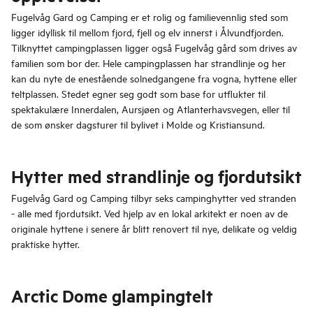
Fugelvåg Gard og Camping er et rolig og familievennlig sted som
ligger idyllisk til mellom fjord, fjell og elv innerst i Ålvundfjorden.
Tilknyttet campingplassen ligger også Fugelvåg gård som drives av
familien som bor der. Hele campingplassen har strandlinje og her
kan du nyte de enestående solnedgangene fra vogna, hyttene eller
teltplassen. Stedet egner seg godt som base for utflukter til
spektakulære Innerdalen, Aursjøen og Atlanterhavsvegen, eller til
de som ønsker dagsturer til bylivet i Molde og Kristiansund.
Hytter med strandlinje og fjordutsikt
Fugelvåg Gard og Camping tilbyr seks campinghytter ved stranden
- alle med fjordutsikt. Ved hjelp av en lokal arkitekt er noen av de
originale hyttene i senere år blitt renovert til nye, delikate og veldig
praktiske hytter.
Arctic Dome glampingtelt