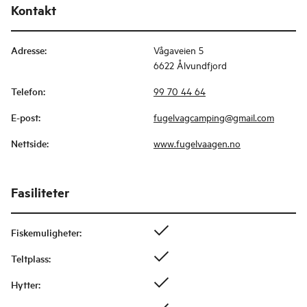
Kontakt
Adresse
:
Vågaveien 5
6622 Ålvundfjord
Telefon
:
99 70 44 64
E-post
:
fugelvagcamping@gmail.com
Nettside
:
www.fugelvaagen.no
Fasiliteter
Fiskemuligheter
:
Teltplass
:
Hytter
: